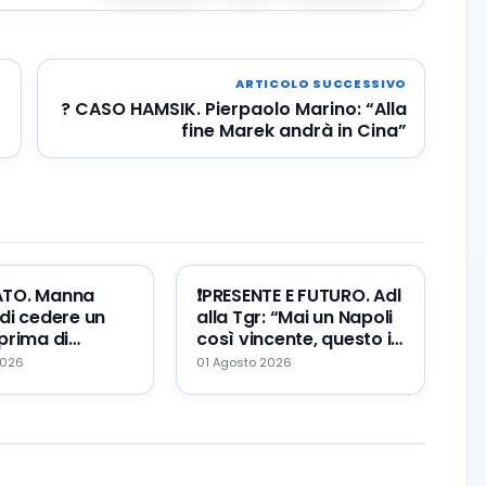
ARTICOLO SUCCESSIVO
? CASO HAMSIK. Pierpaolo Marino: “Alla
fine Marek andrà in Cina”
ATO. Manna
❗️PRESENTE E FUTURO. Adl
di cedere un
alla Tgr: “Mai un Napoli
prima di
così vincente, questo il
Zeballos al
mio errore ed il mio
2026
01 Agosto 2026
augurio…”