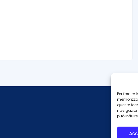
Per fornire
memorizzare
queste tec
navigazione
può influir
Acc