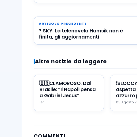
ARTICOLO PRECEDENTE
? SKY. La telenovela Hamsik non è
finita, gli aggiornamenti
Altre notizie da leggere
🇧🇷CLAMOROSO. Dal
❗️BLOCC
Brasile: “Il Napoli pensa
aspetta 
a Gabriel Jesus”
azzurro 
portare 
Ieri
05 Agosto 
Napoli
COMMENTI