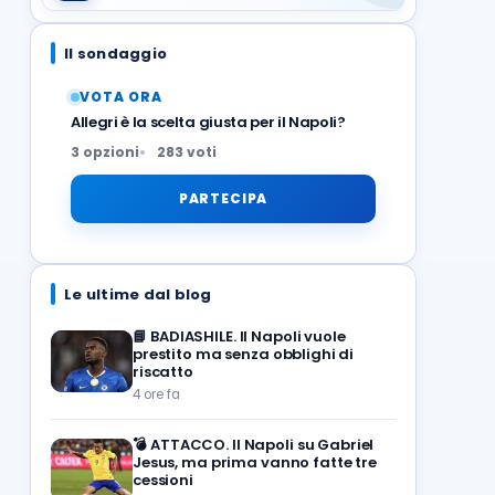
Il sondaggio
VOTA ORA
Allegri è la scelta giusta per il Napoli?
3 opzioni
283 voti
PARTECIPA
Le ultime dal blog
📘
BADIASHILE. Il Napoli vuole
prestito ma senza obblighi di
riscatto
4 ore fa
💣
ATTACCO. Il Napoli su Gabriel
Jesus, ma prima vanno fatte tre
cessioni