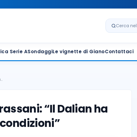
Cerca nel s
ica Serie A
Sondaggi
Le vignette di Giano
Contattaci
a…
rassani: “Il Dalian ha
 condizioni”