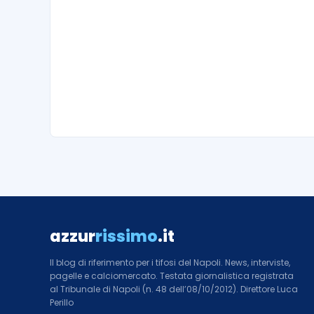
azzur
rissimo
.it
Il blog di riferimento per i tifosi del Napoli. News, interviste,
pagelle e calciomercato. Testata giornalistica registrata
al Tribunale di Napoli (n. 48 dell’08/10/2012). Direttore Luca
Perillo