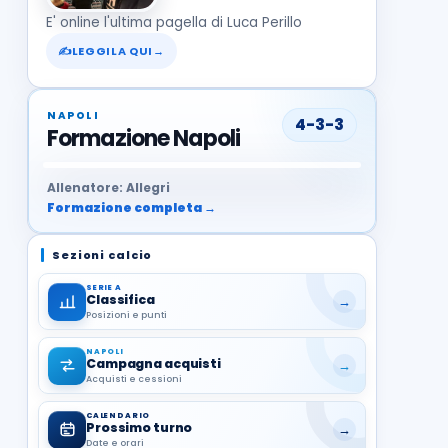
E' online l'ultima pagella di Luca Perillo
✍
LEGGILA QUI
→
NAPOLI
4-3-3
Formazione Napoli
37
99
27
13
68
19
1
17
21
8
22
Allenatore: Allegri
Formazione completa →
Sezioni calcio
SERIE A
Classifica
→
Posizioni e punti
NAPOLI
Campagna acquisti
→
Acquisti e cessioni
CALENDARIO
Prossimo turno
→
Date e orari