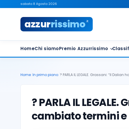
sabato 8 Agosto 2026
azzur
rissimo
.it
Home
Chi siamo
Premio Azzurrissimo
Classif
Home
/
In primo piano
/
? PARLA IL LEGALE. Grassani: “Il Dalian h
? PARLA IL LEGALE. G
cambiato termini e