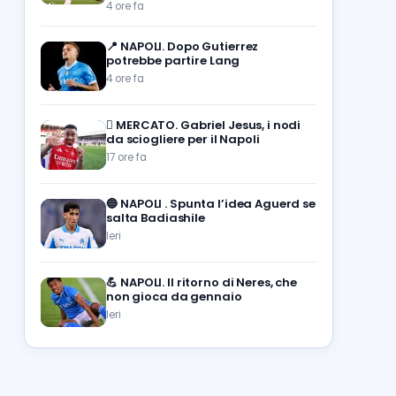
4 ore fa
📍
NAPOLI. Dopo Gutierrez
potrebbe partire Lang
4 ore fa
🪎
MERCATO. Gabriel Jesus, i nodi
da sciogliere per il Napoli
17 ore fa
🔵
NAPOLI . Spunta l’idea Aguerd se
salta Badiashile
Ieri
💪
NAPOLI. Il ritorno di Neres, che
non gioca da gennaio
Ieri