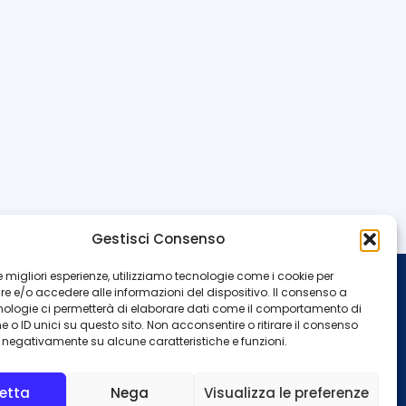
Gestisci Consenso
 le migliori esperienze, utilizziamo tecnologie come i cookie per
 e/o accedere alle informazioni del dispositivo. Il consenso a
INFO
nologie ci permetterà di elaborare dati come il comportamento di
 o ID unici su questo sito. Non acconsentire o ritirare il consenso
Redazione
Contattaci
e negativamente su alcune caratteristiche e funzioni.
Privacy Policy
Cookie Policy
etta
Nega
Visualizza le preferenze