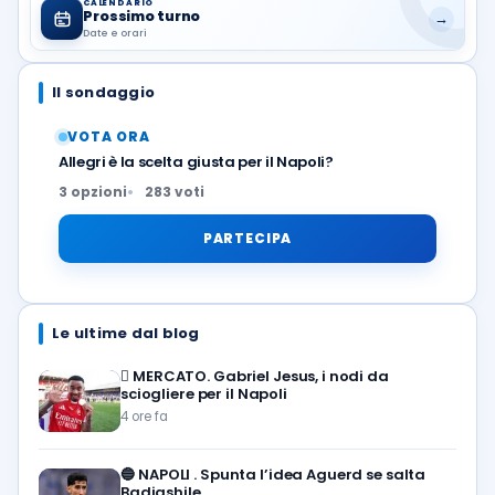
CALENDARIO
Prossimo turno
→
Date e orari
Il sondaggio
VOTA ORA
Allegri è la scelta giusta per il Napoli?
3 opzioni
283 voti
PARTECIPA
Le ultime dal blog
🪎
MERCATO. Gabriel Jesus, i nodi da
sciogliere per il Napoli
4 ore fa
🔵
NAPOLI . Spunta l’idea Aguerd se salta
Badiashile