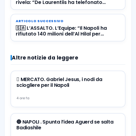
rivela: “De Laurentiis ha telefonato
all’Atalanta, ma la risposta…”
ARTICOLO SUCCESSIVO
🇸🇦 L’ASSALTO. L’Equipe: “Il Napoli ha
rifiutato 140 milioni dell’Al Hilal per
Osimhen”
Altre notizie da leggere
🪎 MERCATO. Gabriel Jesus, i nodi da
sciogliere per il Napoli
4 ore fa
🔵 NAPOLI . Spunta l’idea Aguerd se salta
Badiashile