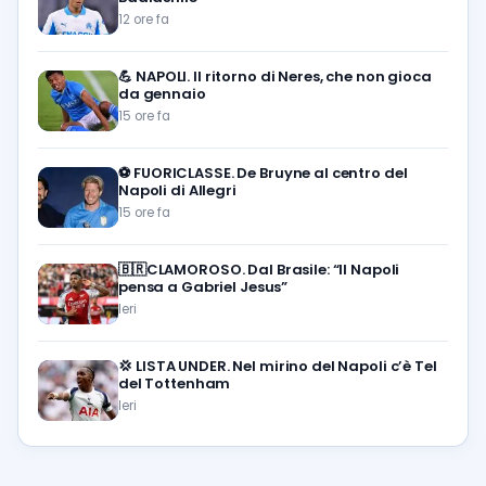
12 ore fa
💪
NAPOLI. Il ritorno di Neres, che non gioca
da gennaio
15 ore fa
⚽️
FUORICLASSE. De Bruyne al centro del
Napoli di Allegri
15 ore fa
🇧🇷CLAMOROSO. Dal Brasile: “Il Napoli
pensa a Gabriel Jesus”
Ieri
💢
LISTA UNDER. Nel mirino del Napoli c’è Tel
del Tottenham
Ieri