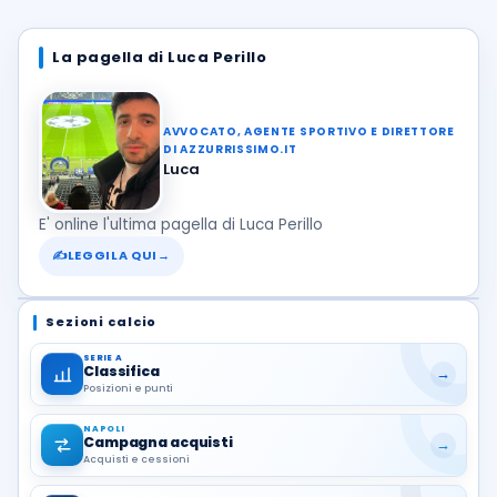
La pagella di Luca Perillo
AVVOCATO, AGENTE SPORTIVO E DIRETTORE
DI AZZURRISSIMO.IT
Luca
E' online l'ultima pagella di Luca Perillo
✍
LEGGILA QUI
→
Sezioni calcio
SERIE A
Classifica
→
Posizioni e punti
NAPOLI
Campagna acquisti
→
Acquisti e cessioni