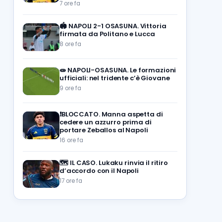
7 ore fa
🏟️
NAPOLI 2-1 OSASUNA. Vittoria
firmata da Politano e Lucca
8 ore fa
🧫
NAPOLI-OSASUNA. Le formazioni
ufficiali: nel tridente c’è Giovane
9 ore fa
❗️BLOCCATO. Manna aspetta di
cedere un azzurro prima di
portare Zeballos al Napoli
16 ore fa
🗺️
IL CASO. Lukaku rinvia il ritiro
d’accordo con il Napoli
17 ore fa