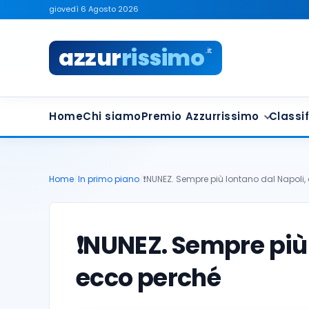
giovedì 6 Agosto 2026
azzur
rissimo
.it
Home
Chi siamo
Premio Azzurrissimo
Classif
Home
/
In primo piano
/
❗️NUNEZ. Sempre più lontano dal Napoli
❗️NUNEZ. Sempre più
ecco perché