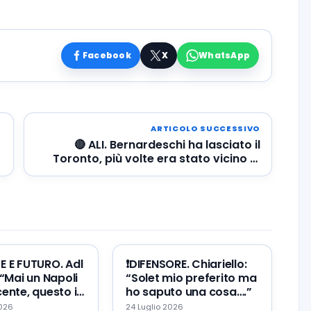
Facebook
X
WhatsApp
ARTICOLO SUCCESSIVO
🔴 ALI. Bernardeschi ha lasciato il
Toronto, più volte era stato vicino al
Napoli
TE E FUTURO. Adl
❗️DIFENSORE. Chiariello:
 “Mai un Napoli
“Solet mio preferito ma
ente, questo il
ho saputo una cosa….”
re ed il mio
2026
24 Luglio 2026