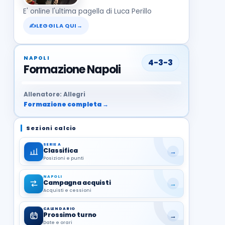
E' online l'ultima pagella di Luca Perillo
✍
LEGGILA QUI
→
NAPOLI
4-3-3
Formazione Napoli
37
99
27
13
68
19
1
17
21
8
22
Allenatore: Allegri
Formazione completa →
Sezioni calcio
SERIE A
Classifica
→
Posizioni e punti
NAPOLI
Campagna acquisti
→
Acquisti e cessioni
CALENDARIO
Prossimo turno
→
Date e orari