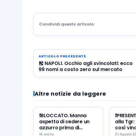
Condividi questo articolo:
ARTICOLO PRECEDENTE
🎽 NAPOLI. Occhio agli svincolati: ecco
99 nomi a costo zero sul mercato
Altre notizie da leggere
❗️BLOCCATO. Manna
❗️PRESEN
aspetta di cedere un
alla Tgr:
azzurro prima di
così vinc
portare Zeballos al
mio erro
16 ore fa
01 Agosto 