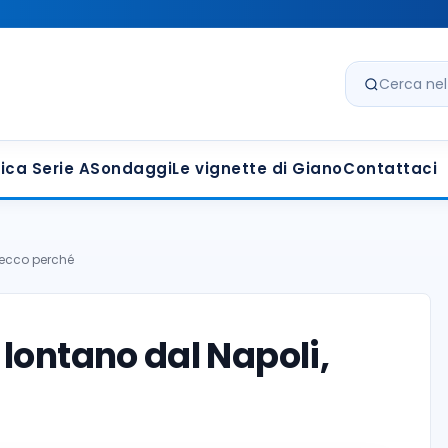
Cerca nel s
ica Serie A
Sondaggi
Le vignette di Giano
Contattaci
, ecco perché
 lontano dal Napoli,