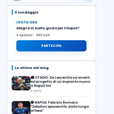
Il sondaggio
VOTA ORA
Allegri è la scelta giusta per il Napoli?
3 opzioni
283 voti
PARTECIPA
Le ultime dal blog
🏟️
STADIO. De Laurentiis va avanti
sul progetto di un impianto nuovo
a Napoli Est
3 ore fa
🔵
NAPOLI. Fabrizio Romano:
“Zeballos spazientito dalla lunga
attesa”