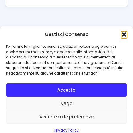
Gestisci Consenso
azzur
rissimo
.it
Per fornire le migliori esperienze, utilizziamo tecnologie come i
cookie per memorizzare e/o accedere alle informazioni del
Il blog di riferimento per i tifosi del Napoli. News, interviste,
dispositivo. Il consenso a queste tecnologie ci permetterà di
pagelle e calciomercato. Testata giornalistica registrata
elaborare dati come il comportamento di navigazione o ID unici
al Tribunale di Napoli (n. 48 dell’08/10/2012). Direttore Luca
su questo sito. Non acconsentire o ritirare il consenso può influire
Perillo
negativamente su alcune caratteristiche e funzioni.
INFO
Accetta
Redazione
Contattaci
Nega
Privacy Policy
Cookie Policy
Visualizza le preferenze
© 2026 Azzurrissimo.it
Privacy Policy
Privacy
Cookie