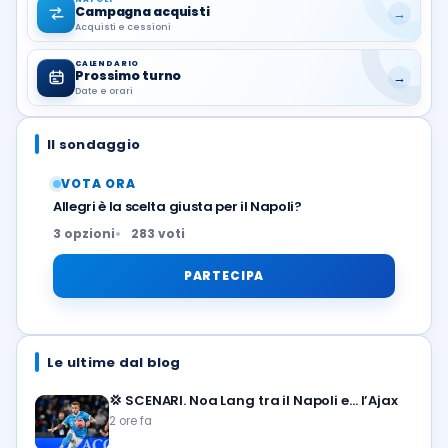
Campagna acquisti
→
Acquisti e cessioni
CALENDARIO
Prossimo turno
→
Date e orari
Il sondaggio
VOTA ORA
Allegri è la scelta giusta per il Napoli?
3 opzioni
283 voti
PARTECIPA
Le ultime dal blog
💢
SCENARI. Noa Lang tra il Napoli e… l’Ajax
2 ore fa