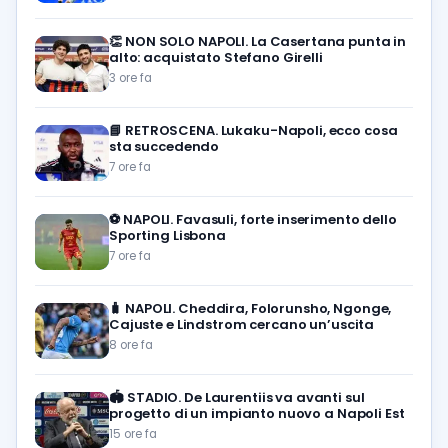
👏
NON SOLO NAPOLI. La Casertana punta in
alto: acquistato Stefano Girelli
3 ore fa
📘
RETROSCENA. Lukaku-Napoli, ecco cosa
sta succedendo
7 ore fa
⚽️
NAPOLI. Favasuli, forte inserimento dello
Sporting Lisbona
7 ore fa
🧳
NAPOLI. Cheddira, Folorunsho, Ngonge,
Cajuste e Lindstrom cercano un’uscita
8 ore fa
🏟️
STADIO. De Laurentiis va avanti sul
progetto di un impianto nuovo a Napoli Est
15 ore fa