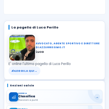
La pagella di Luca Perillo
AVVOCATO, AGENTE SPORTIVO E DIRETTORE
DI AZZURRISSIMO.IT
Luca
E' online l'ultima pagella di Luca Perillo
✍
LEGGILA QUI
→
Sezioni calcio
SERIE A
Classifica
→
Posizioni e punti
NAPOLI