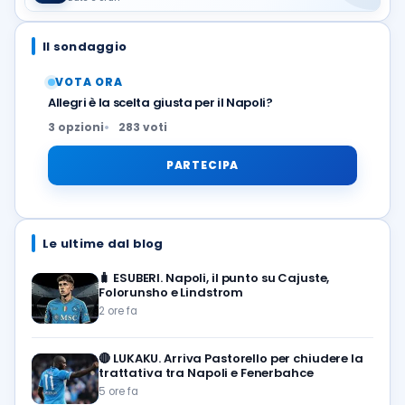
Il sondaggio
VOTA ORA
Allegri è la scelta giusta per il Napoli?
3 opzioni
283 voti
PARTECIPA
Le ultime dal blog
🧳
ESUBERI. Napoli, il punto su Cajuste,
Folorunsho e Lindstrom
2 ore fa
🔴
LUKAKU. Arriva Pastorello per chiudere la
trattativa tra Napoli e Fenerbahce
5 ore fa