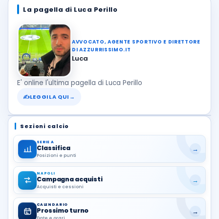
La pagella di Luca Perillo
AVVOCATO, AGENTE SPORTIVO E DIRETTORE
DI AZZURRISSIMO.IT
Luca
E' online l'ultima pagella di Luca Perillo
✍
LEGGILA QUI
→
Sezioni calcio
SERIE A
Classifica
→
Posizioni e punti
NAPOLI
Campagna acquisti
→
Acquisti e cessioni
CALENDARIO
Prossimo turno
→
Date e orari