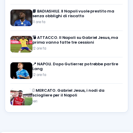
📘
BADIASHILE. Il Napoli vuole prestito ma
senza obblighi di riscatto
11 ore fa
💣
ATTACCO. Il Napoli su Gabriel Jesus, ma
prima vanno fatte tre cessioni
12 ore fa
📍
NAPOLI. Dopo Gutierrez potrebbe partire
Lang
12 ore fa
🪎
MERCATO. Gabriel Jesus, i nodi da
sciogliere per il Napoli
Ieri