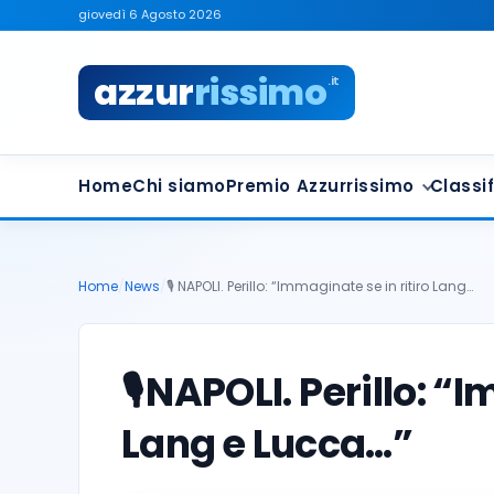
giovedì 6 Agosto 2026
azzur
rissimo
.it
Home
Chi siamo
Premio Azzurrissimo
Classif
Home
/
News
/
🎙️ NAPOLI. Perillo: “Immaginate se in ritiro Lang…
🎙️
NAPOLI. Perillo: “I
Lang e Lucca…”