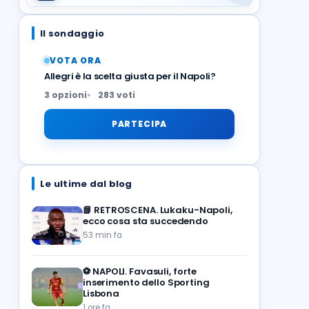
Il sondaggio
VOTA ORA
Allegri è la scelta giusta per il Napoli?
3 opzioni
283 voti
PARTECIPA
Le ultime dal blog
📘
RETROSCENA. Lukaku-Napoli,
ecco cosa sta succedendo
53 min fa
⚽️
NAPOLI. Favasuli, forte
inserimento dello Sporting
Lisbona
1 ore fa