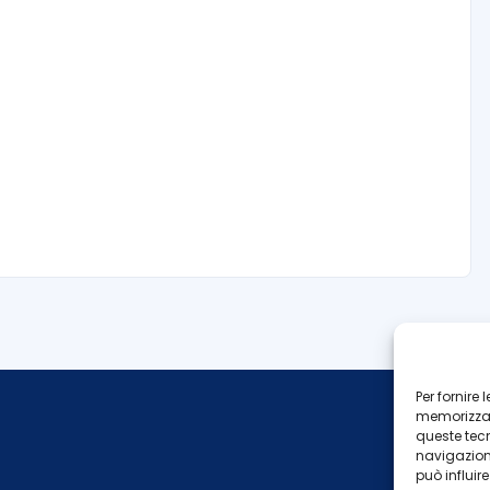
Per fornire
memorizzare
queste tec
navigazione
può influir