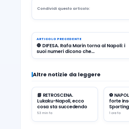
Condividi questo articolo:
ARTICOLO PRECEDENTE
🛑 DIFESA. Rafa Marin torna al Napoli: i
suoi numeri dicono che…
Altre notizie da leggere
📘 RETROSCENA.
⚽️ NAPOLI
Lukaku-Napoli, ecco
forte in
cosa sta succedendo
Sporting
53 min fa
1 ore fa