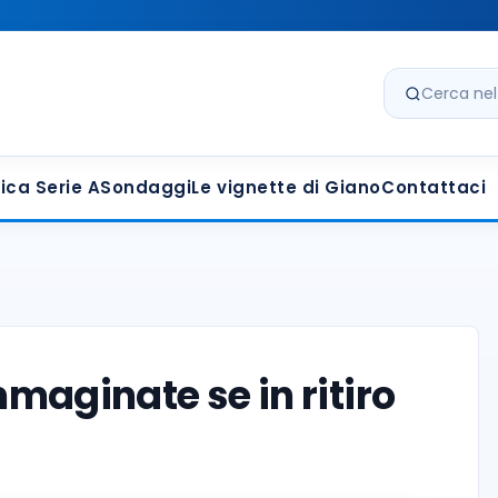
Cerca nel s
ica Serie A
Sondaggi
Le vignette di Giano
Contattaci
mmaginate se in ritiro