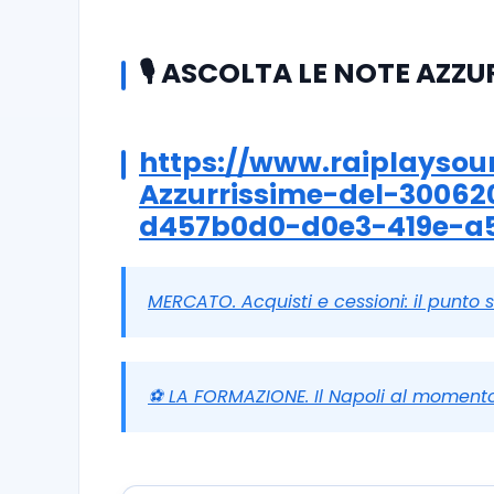
🎙️ ASCOLTA LE NOTE AZZ
https://www.raiplaysou
Azzurrissime-del-3006
d457b0d0-d0e3-419e-a5
MERCATO. Acquisti e cessioni: il punto s
⚽ LA FORMAZIONE. Il Napoli al moment