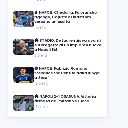
🧳
NAPOLI. Cheddira, Folorunsho,
Ngonge, Cajuste e Lindstrom
cercano un’uscita
1 ore fa
🏟️
STADIO. De Laurentiis va avanti
sul progetto di un impianto nuovo
a Napoli Est
8 ore fa
🔵
NAPOLI. Fabrizio Romano:
“Zeballos spazientito dalla lunga
attesa”
12 ore fa
🏟️
NAPOLI 2-1 OSASUNA. Vittoria
firmata da Politano e Lucca
13 ore fa