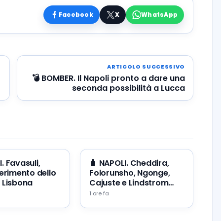
Facebook
X
WhatsApp
ARTICOLO SUCCESSIVO
💣 BOMBER. Il Napoli pronto a dare una
seconda possibilità a Lucca
. Favasuli,
🧳 NAPOLI. Cheddira,
serimento dello
Folorunsho, Ngonge,
 Lisbona
Cajuste e Lindstrom
cercano un’uscita
1 ore fa