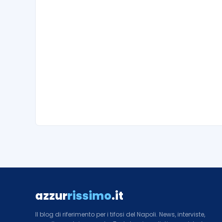
azzur
rissimo
.it
Il blog di riferimento per i tifosi del Napoli. News, interviste,