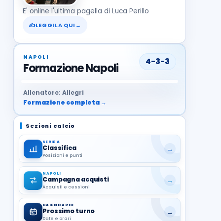
E' online l'ultima pagella di Luca Perillo
✍
LEGGILA QUI
→
NAPOLI
4-3-3
Formazione Napoli
37
99
27
13
68
19
1
17
21
8
22
Allenatore: Allegri
Formazione completa →
Sezioni calcio
SERIE A
Classifica
→
Posizioni e punti
NAPOLI
Campagna acquisti
→
Acquisti e cessioni
CALENDARIO
Prossimo turno
→
Date e orari