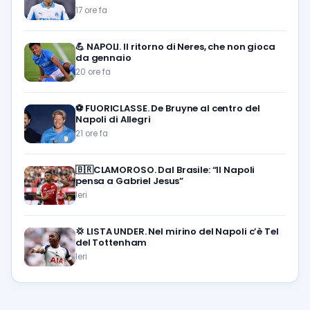
17 ore fa
💪
NAPOLI. Il ritorno di Neres, che non gioca
da gennaio
20 ore fa
⚽️
FUORICLASSE. De Bruyne al centro del
Napoli di Allegri
21 ore fa
🇧🇷CLAMOROSO. Dal Brasile: “Il Napoli
pensa a Gabriel Jesus”
Ieri
💢
LISTA UNDER. Nel mirino del Napoli c’è Tel
del Tottenham
Ieri