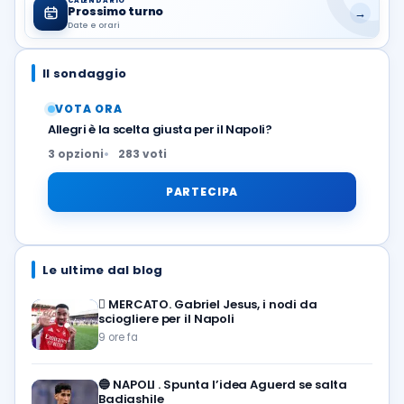
CALENDARIO
Prossimo turno
→
Date e orari
Il sondaggio
VOTA ORA
Allegri è la scelta giusta per il Napoli?
3 opzioni
283 voti
PARTECIPA
Le ultime dal blog
🪎
MERCATO. Gabriel Jesus, i nodi da
sciogliere per il Napoli
9 ore fa
🔵
NAPOLI . Spunta l’idea Aguerd se salta
Badiashile