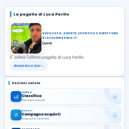
La pagella di Luca Perillo
AVVOCATO, AGENTE SPORTIVO E DIRETTORE
DI AZZURRISSIMO.IT
Luca
E' online l'ultima pagella di Luca Perillo
✍
LEGGILA QUI
→
Sezioni calcio
SERIE A
Classifica
→
Posizioni e punti
NAPOLI
Campagna acquisti
→
Acquisti e cessioni