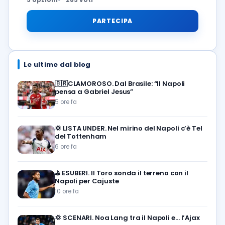
PARTECIPA
Le ultime dal blog
🇧🇷CLAMOROSO. Dal Brasile: “Il Napoli
pensa a Gabriel Jesus”
5 ore fa
💢
LISTA UNDER. Nel mirino del Napoli c’è Tel
del Tottenham
6 ore fa
⛳
ESUBERI. Il Toro sonda il terreno con il
Napoli per Cajuste
10 ore fa
💢
SCENARI. Noa Lang tra il Napoli e… l’Ajax