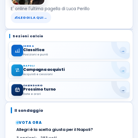
E' online l'ultima pagella di Luca Perillo
✍
LEGGILA QUI
→
Sezioni calcio
SERIE A
Classifica
→
Posizioni e punti
NAPOLI
Campagna acquisti
→
Acquisti e cessioni
CALENDARIO
Prossimo turno
→
Date e orari
Il sondaggio
VOTA ORA
Allegri è la scelta giusta per il Napoli?
3 opzioni
283 voti