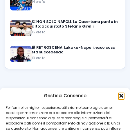
14 ore fa
👏
NON SOLO NAPOLI. La Casertana punta in
alto: acquistato Stefano Girelli
15 ore fa
📘
RETROSCENA. Lukaku-Napoli, ecco cosa
sta succedendo
19 ore fa
Gestisci Consenso
azzur
rissimo
.it
Per fornire le migliori esperienze, utilizziamo tecnologie come i
cookie per memorizzare e/o accedere alle informazioni del
Il blog di riferimento per i tifosi del Napoli. News, interviste,
dispositivo. Il consenso a queste tecnologie ci permetterà di
pagelle e calciomercato. Testata giornalistica registrata
elaborare dati come il comportamento di navigazione o ID unici
al Tribunale di Napoli (n. 48 dell’08/10/2012). Direttore Luca
su questo sito. Non acconsentire o ritirare il consenso può influire