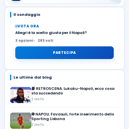
Il sondaggio
VOTA ORA
Allegri è la scelta giusta per il Napoli?
3 opzioni
283 voti
PARTECIPA
Le ultime dal blog
📘
RETROSCENA. Lukaku-Napoli, ecco cosa
sta succedendo
2 ore fa
⚽️
NAPOLI. Favasuli, forte inserimento dello
Sporting Lisbona
2 ore fa