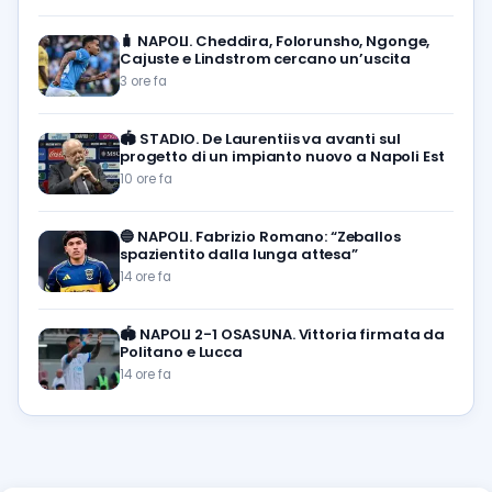
🧳
NAPOLI. Cheddira, Folorunsho, Ngonge,
Cajuste e Lindstrom cercano un’uscita
3 ore fa
🏟️
STADIO. De Laurentiis va avanti sul
progetto di un impianto nuovo a Napoli Est
10 ore fa
🔵
NAPOLI. Fabrizio Romano: “Zeballos
spazientito dalla lunga attesa”
14 ore fa
🏟️
NAPOLI 2-1 OSASUNA. Vittoria firmata da
Politano e Lucca
14 ore fa