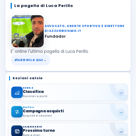
La pagella di Luca Perillo
AVVOCATO, AGENTE SPORTIVO E DIRETTORE
DI AZZURRISSIMO.IT
Fundador
E' online l'ultima pagella di Luca Perillo
✍
LEGGILA QUI
→
Sezioni calcio
SERIE A
Classifica
→
Posizioni e punti
NAPOLI
Campagna acquisti
→
Acquisti e cessioni
CALENDARIO
Prossimo turno
→
Date e orari