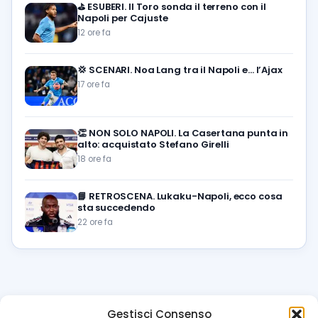
⛳
ESUBERI. Il Toro sonda il terreno con il
Napoli per Cajuste
12 ore fa
💢
SCENARI. Noa Lang tra il Napoli e… l’Ajax
17 ore fa
👏
NON SOLO NAPOLI. La Casertana punta in
alto: acquistato Stefano Girelli
18 ore fa
📘
RETROSCENA. Lukaku-Napoli, ecco cosa
sta succedendo
22 ore fa
Gestisci Consenso