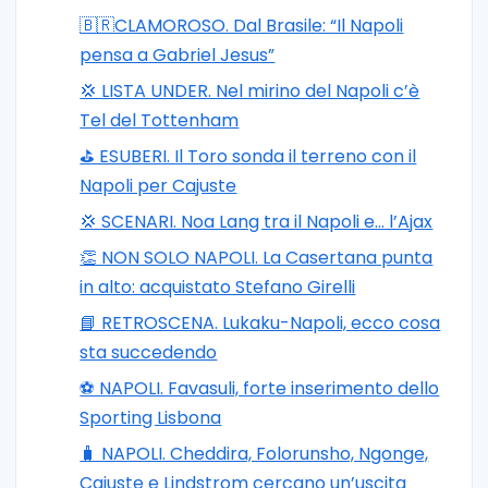
🇧🇷CLAMOROSO. Dal Brasile: “Il Napoli
pensa a Gabriel Jesus”
💢 LISTA UNDER. Nel mirino del Napoli c’è
Tel del Tottenham
⛳ ESUBERI. Il Toro sonda il terreno con il
Napoli per Cajuste
💢 SCENARI. Noa Lang tra il Napoli e… l’Ajax
👏 NON SOLO NAPOLI. La Casertana punta
in alto: acquistato Stefano Girelli
📘 RETROSCENA. Lukaku-Napoli, ecco cosa
sta succedendo
⚽️ NAPOLI. Favasuli, forte inserimento dello
Sporting Lisbona
🧳 NAPOLI. Cheddira, Folorunsho, Ngonge,
Cajuste e Lindstrom cercano un’uscita