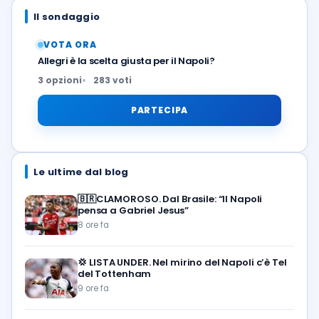
Il sondaggio
VOTA ORA
Allegri è la scelta giusta per il Napoli?
3 opzioni
283 voti
PARTECIPA
Le ultime dal blog
🇧🇷CLAMOROSO. Dal Brasile: “Il Napoli
pensa a Gabriel Jesus”
8 ore fa
💢
LISTA UNDER. Nel mirino del Napoli c’è Tel
del Tottenham
9 ore fa