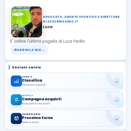
AVVOCATO, AGENTE SPORTIVO E DIRETTORE
DI AZZURRISSIMO.IT
Luca
E' online l'ultima pagella di Luca Perillo
✍
LEGGILA QUI
→
Sezioni calcio
SERIE A
Classifica
→
Posizioni e punti
NAPOLI
Campagna acquisti
→
Acquisti e cessioni
CALENDARIO
Prossimo turno
→
Date e orari