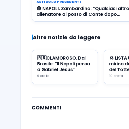
ARTICOLO PRECEDENTE
🔴 NAPOLI. Zambardino: “Qualsiasi altr
allenatore al posto di Conte dopo
quelle parole…”
Altre notizie da leggere
🇧🇷CLAMOROSO. Dal
💢 LISTA
Brasile: “Il Napoli pensa
mirino de
a Gabriel Jesus”
del Tot
9 ore fa
10 ore fa
COMMENTI