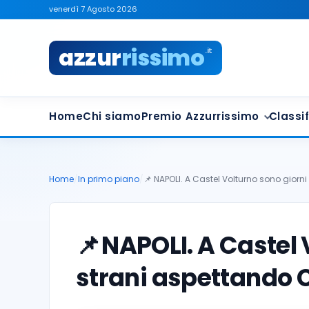
venerdì 7 Agosto 2026
azzur
rissimo
.it
Home
Chi siamo
Premio Azzurrissimo
Classif
Home
/
In primo piano
/
📌 NAPOLI. A Castel Volturno sono giorni
📌
NAPOLI. A Castel 
strani aspettando 