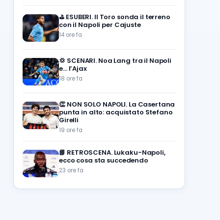
⛳
ESUBERI. Il Toro sonda il terreno
con il Napoli per Cajuste
14 ore fa
💢
SCENARI. Noa Lang tra il Napoli
e… l’Ajax
18 ore fa
👏
NON SOLO NAPOLI. La Casertana
punta in alto: acquistato Stefano
Girelli
19 ore fa
📘
RETROSCENA. Lukaku-Napoli,
ecco cosa sta succedendo
23 ore fa