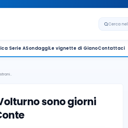
Cerca nel s
ica Serie A
Sondaggi
Le vignette di Giano
Contattaci
 strani…
Volturno sono giorni
Conte