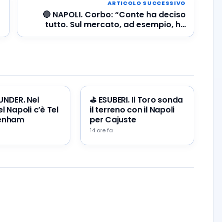
ARTICOLO SUCCESSIVO
o
🔵 NAPOLI. Corbo: “Conte ha deciso
tutto. Sul mercato, ad esempio, ha
preferito Lucca a Raspadori e
Milinkovic-Savic a Caprile”
 UNDER. Nel
⛳ ESUBERI. Il Toro sonda
l Napoli c’è Tel
il terreno con il Napoli
tenham
per Cajuste
14 ore fa