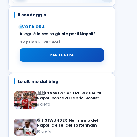
Il sondaggio
VOTA ORA
Allegri è la scelta giusta per il Napoli?
3 opzioni
283 voti
PARTECIPA
Le ultime dal blog
🇧🇷CLAMOROSO. Dal Brasile: “Il
Napoli pensa a Gabriel Jesus”
9 ore fa
💢
LISTA UNDER. Nel mirino del
Napoli c’è Tel del Tottenham
10 ore fa