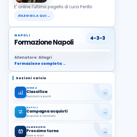
E' online l'ultima pagella di Luca Perillo
✍
LEGGILA QUI
→
NAPOLI
4-3-3
Formazione Napoli
37
99
27
13
68
19
1
17
21
8
22
Allenatore: Allegri
Formazione completa →
Sezioni calcio
SERIE A
Classifica
→
Posizioni e punti
NAPOLI
Campagna acquisti
→
Acquisti e cessioni
CALENDARIO
Prossimo turno
→
Date e orari