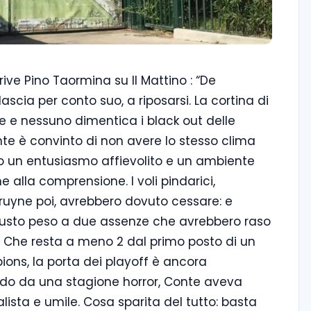
rive Pino Taormina su Il Mattino : “De
 lascia per conto suo, a riposarsi. La cortina di
le e nessuno dimentica i black out delle
nte è convinto di non avere lo stesso clima
o un entusiasmo affievolito e un ambiente
e alla comprensione. I voli pindarici,
Bruyne poi, avrebbero dovuto cessare: e
iusto peso a due assenze che avrebbero raso
. Che resta a meno 2 dal primo posto di un
ons, la porta dei playoff è ancora
ndo da una stagione horror, Conte aveva
ista e umile. Cosa sparita del tutto: basta