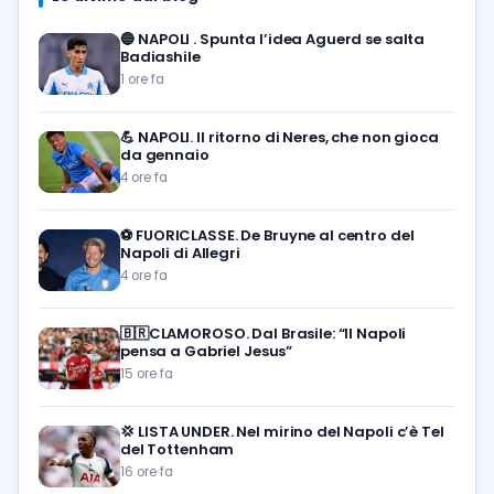
🔵
NAPOLI . Spunta l’idea Aguerd se salta
Badiashile
1 ore fa
💪
NAPOLI. Il ritorno di Neres, che non gioca
da gennaio
4 ore fa
⚽️
FUORICLASSE. De Bruyne al centro del
Napoli di Allegri
4 ore fa
🇧🇷CLAMOROSO. Dal Brasile: “Il Napoli
pensa a Gabriel Jesus”
15 ore fa
💢
LISTA UNDER. Nel mirino del Napoli c’è Tel
del Tottenham
16 ore fa