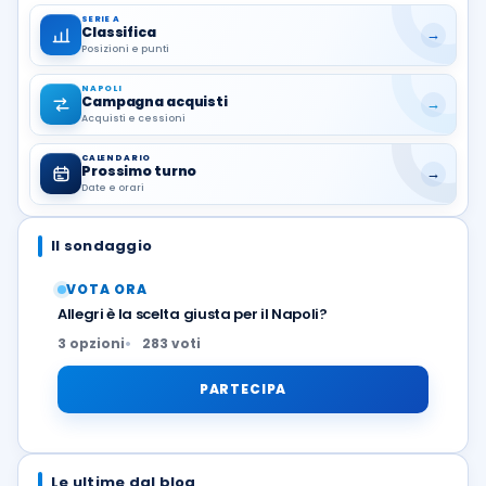
SERIE A
Classifica
→
Posizioni e punti
NAPOLI
Campagna acquisti
→
Acquisti e cessioni
CALENDARIO
Prossimo turno
→
Date e orari
Il sondaggio
VOTA ORA
Allegri è la scelta giusta per il Napoli?
3 opzioni
283 voti
PARTECIPA
Le ultime dal blog