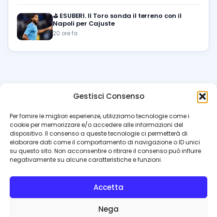
⛳
ESUBERI. Il Toro sonda il terreno con il
Napoli per Cajuste
20 ore fa
Gestisci Consenso
azzur
rissimo
.it
Per fornire le migliori esperienze, utilizziamo tecnologie come i
cookie per memorizzare e/o accedere alle informazioni del
Il blog di riferimento per i tifosi del Napoli. News, interviste,
dispositivo. Il consenso a queste tecnologie ci permetterà di
pagelle e calciomercato. Testata giornalistica registrata
elaborare dati come il comportamento di navigazione o ID unici
al Tribunale di Napoli (n. 48 dell’08/10/2012). Direttore Luca
su questo sito. Non acconsentire o ritirare il consenso può influire
Perillo
negativamente su alcune caratteristiche e funzioni.
INFO
Accetta
Redazione
Contattaci
Nega
Privacy Policy