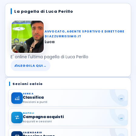
La pagella di Luca Perillo
AVVOCATO, AGENTE SPORTIVO E DIRETTORE
DI AZZURRISSIMO.IT
Luca
E' online l'ultima pagella di Luca Perillo
✍
LEGGILA QUI
→
Sezioni calcio
SERIE A
Classifica
→
Posizioni e punti
NAPOLI
Campagna acquisti
→
Acquisti e cessioni
CALENDARIO