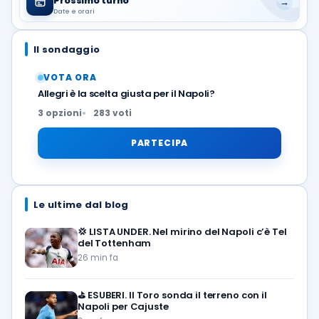
Prossimo turno
→
Date e orari
Il sondaggio
VOTA ORA
Allegri è la scelta giusta per il Napoli?
3 opzioni
283 voti
PARTECIPA
Le ultime dal blog
💢
LISTA UNDER. Nel mirino del Napoli c’è Tel
del Tottenham
26 min fa
⛳
ESUBERI. Il Toro sonda il terreno con il
Napoli per Cajuste