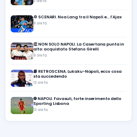
3 ore fa
💢
SCENARI. Noa Lang tra il Napoli e… l’Ajax
8 ore fa
👏
NON SOLO NAPOLI. La Casertana punta in
alto: acquistato Stefano Girelli
9 ore fa
📘
RETROSCENA. Lukaku-Napoli, ecco cosa
sta succedendo
13 ore fa
⚽️
NAPOLI. Favasuli, forte inserimento dello
Sporting Lisbona
13 ore fa