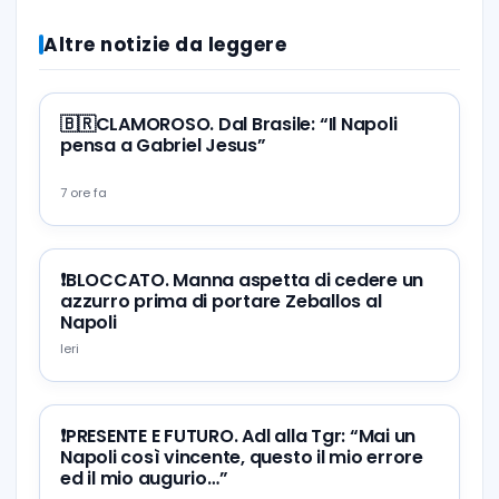
Altre notizie da leggere
🇧🇷CLAMOROSO. Dal Brasile: “Il Napoli
pensa a Gabriel Jesus”
7 ore fa
❗️BLOCCATO. Manna aspetta di cedere un
azzurro prima di portare Zeballos al
Napoli
Ieri
❗️PRESENTE E FUTURO. Adl alla Tgr: “Mai un
Napoli così vincente, questo il mio errore
ed il mio augurio…”