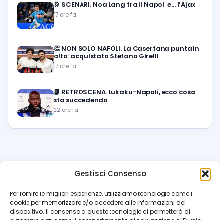
💢
SCENARI. Noa Lang tra il Napoli e… l’Ajax
17 ore fa
👏
NON SOLO NAPOLI. La Casertana punta in
alto: acquistato Stefano Girelli
17 ore fa
📘
RETROSCENA. Lukaku-Napoli, ecco cosa
sta succedendo
22 ore fa
Gestisci Consenso
azzur
rissimo
.it
Per fornire le migliori esperienze, utilizziamo tecnologie come i
cookie per memorizzare e/o accedere alle informazioni del
Il blog di riferimento per i tifosi del Napoli. News, interviste,
dispositivo. Il consenso a queste tecnologie ci permetterà di
pagelle e calciomercato. Testata giornalistica registrata