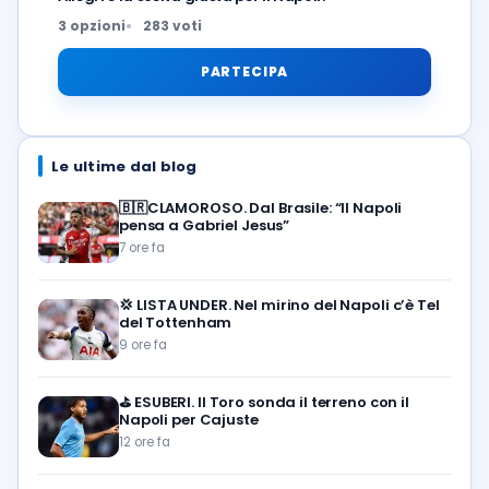
3 opzioni
283 voti
PARTECIPA
Le ultime dal blog
🇧🇷CLAMOROSO. Dal Brasile: “Il Napoli
pensa a Gabriel Jesus”
7 ore fa
💢
LISTA UNDER. Nel mirino del Napoli c’è Tel
del Tottenham
9 ore fa
⛳
ESUBERI. Il Toro sonda il terreno con il
Napoli per Cajuste
12 ore fa