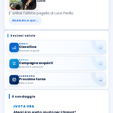
Luca
E' online l'ultima pagella di Luca Perillo
✍
LEGGILA QUI
→
Sezioni calcio
SERIE A
Classifica
→
Posizioni e punti
NAPOLI
Campagna acquisti
→
Acquisti e cessioni
CALENDARIO
Prossimo turno
→
Date e orari
Il sondaggio
VOTA ORA
Allegri è la scelta giusta per il Napoli?