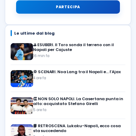
PARTECIPA
Le ultime dal blog
⛳
ESUBERI. Il Toro sonda il terreno con il
Napoli per Cajuste
16 min fa
💢
SCENARI. Noa Lang tra il Napoli e… l’Ajax
4 ore fa
👏
NON SOLO NAPOLI. La Casertana punta in
alto: acquistato Stefano Girelli
5 ore fa
📘
RETROSCENA. Lukaku-Napoli, ecco cosa
sta succedendo