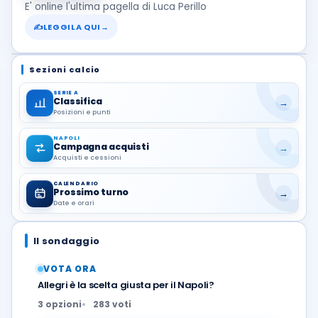
E' online l'ultima pagella di Luca Perillo
✍
LEGGILA QUI
→
Sezioni calcio
SERIE A
Classifica
→
Posizioni e punti
NAPOLI
Campagna acquisti
→
Acquisti e cessioni
CALENDARIO
Prossimo turno
→
Date e orari
Il sondaggio
VOTA ORA
Allegri è la scelta giusta per il Napoli?
3 opzioni
283 voti