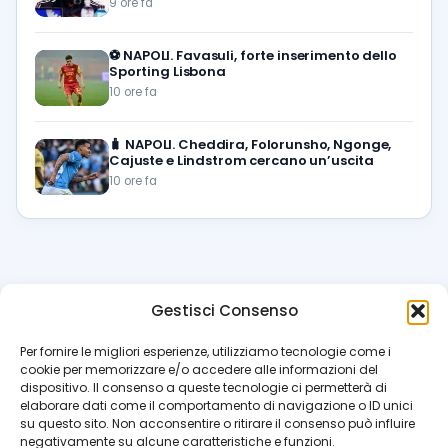
9 ore fa
⚽️
NAPOLI. Favasuli, forte inserimento dello
Sporting Lisbona
10 ore fa
🧳
NAPOLI. Cheddira, Folorunsho, Ngonge,
Cajuste e Lindstrom cercano un’uscita
10 ore fa
Gestisci Consenso
azzur
rissimo
.it
Per fornire le migliori esperienze, utilizziamo tecnologie come i
cookie per memorizzare e/o accedere alle informazioni del
Il blog di riferimento per i tifosi del Napoli. News, interviste,
dispositivo. Il consenso a queste tecnologie ci permetterà di
pagelle e calciomercato. Testata giornalistica registrata
elaborare dati come il comportamento di navigazione o ID unici
al Tribunale di Napoli (n. 48 dell’08/10/2012). Direttore Luca
su questo sito. Non acconsentire o ritirare il consenso può influire
Perillo
negativamente su alcune caratteristiche e funzioni.