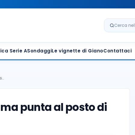
Cerca nel s
ica Serie A
Sondaggi
Le vignette di Giano
Contattaci
di…
rima punta al posto di