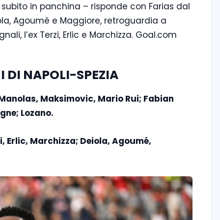
subito in panchina – risponde con Farias dal
eiola, Agoumè e Maggiore, retroguardia a
li, l’ex Terzi, Erlic e Marchizza. Goal.com
I DI NAPOLI-SPEZIA
 Manolas, Maksimovic, Mario Rui; Fabian
signe; Lozano.
i, Erlic, Marchizza; Deiola, Agoumé,