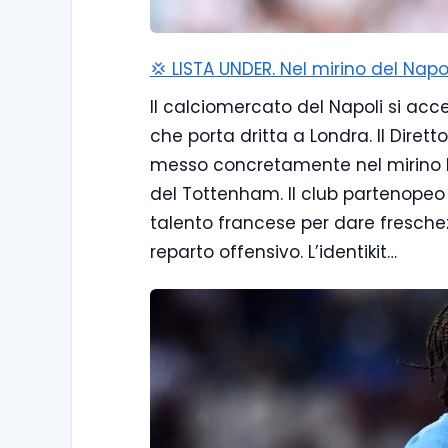
💢 LISTA UNDER. Nel mirino del Napo
Il calciomercato del Napoli si ac
che porta dritta a Londra. Il Diret
messo concretamente nel mirino Ma
del Tottenham. Il club partenopeo 
talento francese per dare freschezz
reparto offensivo. L’identikit…