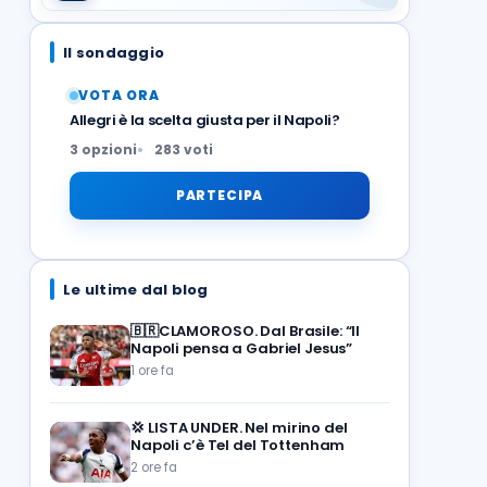
Il sondaggio
VOTA ORA
Allegri è la scelta giusta per il Napoli?
3 opzioni
283 voti
PARTECIPA
Le ultime dal blog
🇧🇷CLAMOROSO. Dal Brasile: “Il
Napoli pensa a Gabriel Jesus”
1 ore fa
💢
LISTA UNDER. Nel mirino del
Napoli c’è Tel del Tottenham
2 ore fa