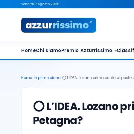
venerdì 7 Agosto 2026
azzur
rissimo
.it
Home
Chi siamo
Premio Azzurrissimo
Classif
Home
/
In primo piano
/
⭕️ L’IDEA. Lozano prima punta al posto 
⭕️ L’IDEA. Lozano p
Petagna?