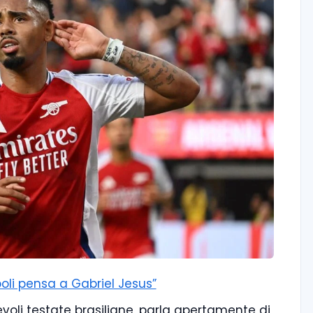
poli pensa a Gabriel Jesus”
evoli testate brasiliane, parla apertamente di