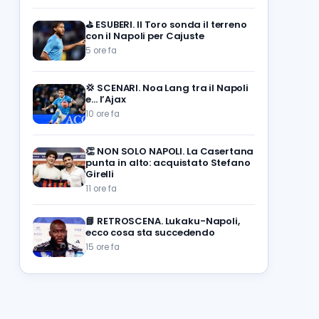
⛳
ESUBERI. Il Toro sonda il terreno
con il Napoli per Cajuste
5 ore fa
💢
SCENARI. Noa Lang tra il Napoli
e… l’Ajax
10 ore fa
👏
NON SOLO NAPOLI. La Casertana
punta in alto: acquistato Stefano
Girelli
11 ore fa
📘
RETROSCENA. Lukaku-Napoli,
ecco cosa sta succedendo
15 ore fa