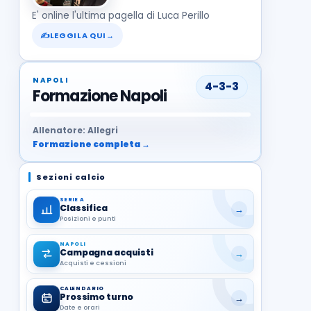
E' online l'ultima pagella di Luca Perillo
✍
LEGGILA QUI
→
NAPOLI
4-3-3
Formazione Napoli
37
99
27
13
68
19
1
17
21
8
22
Allenatore: Allegri
Formazione completa →
Sezioni calcio
SERIE A
Classifica
→
Posizioni e punti
NAPOLI
Campagna acquisti
→
Acquisti e cessioni
CALENDARIO
Prossimo turno
→
Date e orari