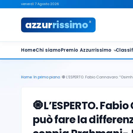
venerdì 7 Agosto 2026
azzur
rissimo
.it
Home
Chi siamo
Premio Azzurrissimo
Classif
Home
/
In primo piano
/
🧿 L’ESPERTO. Fabio Cannavaro: “Osimh
🧿
L’ESPERTO. Fabi
può fare la differen