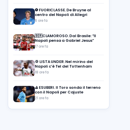
⚽️
FUORICLASSE. De Bruyne al
centro del Napoli di Allegri
6 ore fa
🇧🇷CLAMOROSO. Dal Brasile: “Il
Napoli pensa a Gabriel Jesus”
17 ore fa
💢
LISTA UNDER. Nel mirino del
Napoli c’è Tel del Tottenham
18 ore fa
⛳
ESUBERI. Il Toro sonda il terreno
con il Napoli per Cajuste
21 ore fa