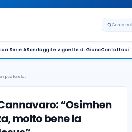
Cerca nel s
ica Serie A
Sondaggi
Le vignette di Giano
Contattaci
en può fare la…
o Cannavaro: “Osimhen
za, molto bene la