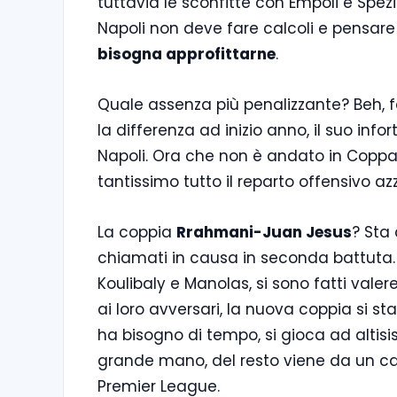
tuttavia le sconfitte con Empoli e Spez
Napoli non deve fare calcoli e pensare
bisogna approfittarne
.
Quale assenza più penalizzante? Beh, fa
la differenza ad inizio anno, il suo info
Napoli. Ora che non è andato in Coppa d
tantissimo tutto il reparto offensivo azz
La coppia
Rrahmani-Juan Jesus
? Sta 
chiamati in causa in seconda battuta. I
Koulibaly e Manolas, si sono fatti val
ai loro avversari, la nuova coppia si
ha bisogno di tempo, si gioca ad altisi
grande mano, del resto viene da un c
Premier League.