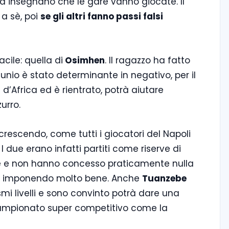
ia insegnano che le gare vanno giocate. Il
 a sè, poi
se gli altri fanno passi falsi
cile: quella di
Osimhen
. Il ragazzo ha fatto
rtunio è stato determinante in negativo, per il
’Africa ed è rientrato, potrà aiutare
urro.
crescendo, come tutti i giocatori del Napoli
 due erano infatti partiti come riserve di
ere e non hanno concesso praticamente nulla
 sta imponendo molto bene. Anche
Tuanzebe
smi livelli e sono convinto potrà dare una
ampionato super competitivo come la