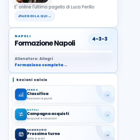
E' online l'ultima pagella di Luca Perillo
✍
LEGGILA QUI
→
NAPOLI
4-3-3
Formazione Napoli
37
99
27
13
68
19
1
17
21
8
22
Allenatore: Allegri
Formazione completa →
Sezioni calcio
SERIE A
Classifica
→
Posizioni e punti
NAPOLI
Campagna acquisti
→
Acquisti e cessioni
CALENDARIO
Prossimo turno
→
Date e orari