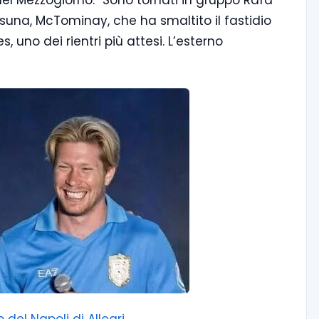
 del Mezzogiorno: “Sono tornati in gruppo Rafa
asuna, McTominay, che ha smaltito il fastidio
s, uno dei rientri più attesi. L’esterno