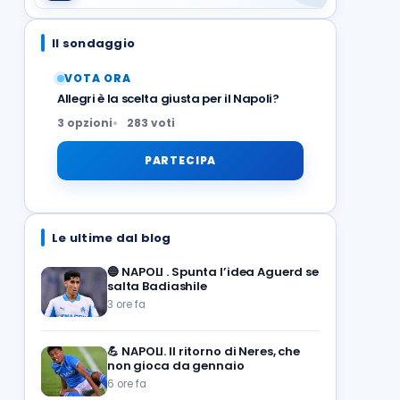
Il sondaggio
VOTA ORA
Allegri è la scelta giusta per il Napoli?
3 opzioni
283 voti
PARTECIPA
Le ultime dal blog
🔵
NAPOLI . Spunta l’idea Aguerd se
salta Badiashile
3 ore fa
💪
NAPOLI. Il ritorno di Neres, che
non gioca da gennaio
6 ore fa