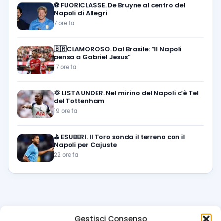
⚽️
FUORICLASSE. De Bruyne al centro del
Napoli di Allegri
7 ore fa
🇧🇷CLAMOROSO. Dal Brasile: “Il Napoli
pensa a Gabriel Jesus”
17 ore fa
💢
LISTA UNDER. Nel mirino del Napoli c’è Tel
del Tottenham
19 ore fa
⛳
ESUBERI. Il Toro sonda il terreno con il
Napoli per Cajuste
22 ore fa
Gestisci Consenso