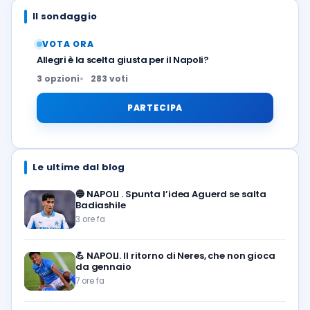
Il sondaggio
VOTA ORA
Allegri è la scelta giusta per il Napoli?
3 opzioni
283 voti
PARTECIPA
Le ultime dal blog
🔵
NAPOLI . Spunta l’idea Aguerd se salta
Badiashile
3 ore fa
💪
NAPOLI. Il ritorno di Neres, che non gioca
da gennaio
7 ore fa