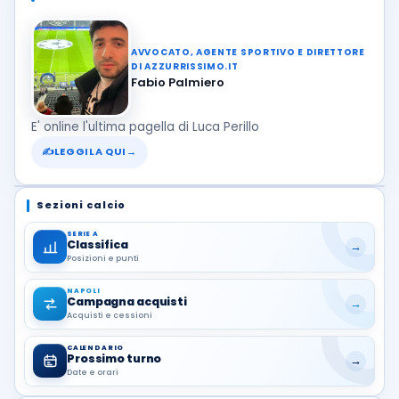
AVVOCATO, AGENTE SPORTIVO E DIRETTORE
DI AZZURRISSIMO.IT
Fabio Palmiero
E' online l'ultima pagella di Luca Perillo
✍
LEGGILA QUI
→
Sezioni calcio
SERIE A
Classifica
→
Posizioni e punti
NAPOLI
Campagna acquisti
→
Acquisti e cessioni
CALENDARIO
Prossimo turno
→
Date e orari