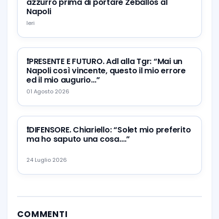
azzurro prima di portare Zeballos al
Napoli
Ieri
❗️PRESENTE E FUTURO. Adl alla Tgr: “Mai un
Napoli così vincente, questo il mio errore
ed il mio augurio…”
01 Agosto 2026
❗️DIFENSORE. Chiariello: “Solet mio preferito
ma ho saputo una cosa….”
24 Luglio 2026
COMMENTI