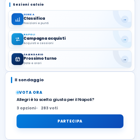
Sezioni calcio
SERIE A
Classifica
→
Posizioni e punti
NAPOLI
Campagna acquisti
→
Acquisti e cessioni
CALENDARIO
Prossimo turno
→
Date e orari
Il sondaggio
VOTA ORA
Allegri è la scelta giusta per il Napoli?
3 opzioni
283 voti
PARTECIPA