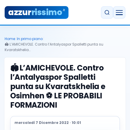
azzur
rissimo
.it
Home
/
In primo piano
/
🏟️ L’AMICHEVOLE. Contro l’Antalyaspor Spalletti punta su
Kvaratskhelia…
🏟️
L’AMICHEVOLE. Contro
l’Antalyaspor Spalletti
punta su Kvaratskhelia e
Osimhen ⚽️ LE PROBABILI
FORMAZIONI
mercoledì 7 Dicembre 2022 · 10:01