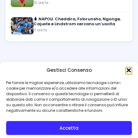
10 ore fa
🧳
NAPOLI. Cheddira, Folorunsho, Ngonge,
Cajuste e Lindstrom cercano un’uscita
11 ore fa
Gestisci Consenso
azzur
rissimo
.it
Per fornire le migliori esperienze, utilizziamo tecnologie come i
cookie per memorizzare e/o accedere alle informazioni del
Il blog di riferimento per i tifosi del Napoli. News, interviste,
dispositivo. Il consenso a queste tecnologie ci permetterà di
pagelle e calciomercato. Testata giornalistica registrata
elaborare dati come il comportamento di navigazione o ID unici
al Tribunale di Napoli (n. 48 dell’08/10/2012). Direttore Luca
su questo sito. Non acconsentire o ritirare il consenso può influire
Perillo
negativamente su alcune caratteristiche e funzioni.
INFO
Accetta
Redazione
Contattaci