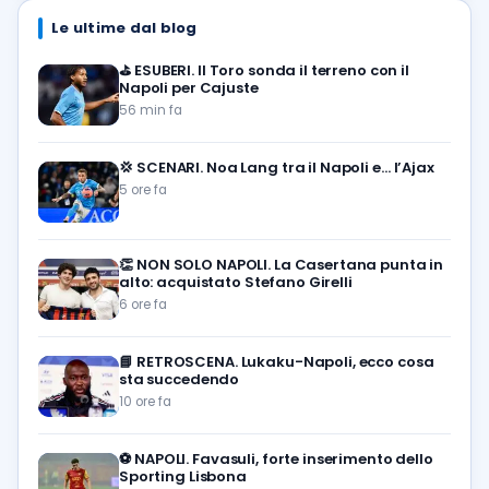
Le ultime dal blog
⛳
ESUBERI. Il Toro sonda il terreno con il
Napoli per Cajuste
56 min fa
💢
SCENARI. Noa Lang tra il Napoli e… l’Ajax
5 ore fa
👏
NON SOLO NAPOLI. La Casertana punta in
alto: acquistato Stefano Girelli
6 ore fa
📘
RETROSCENA. Lukaku-Napoli, ecco cosa
sta succedendo
10 ore fa
⚽️
NAPOLI. Favasuli, forte inserimento dello
Sporting Lisbona