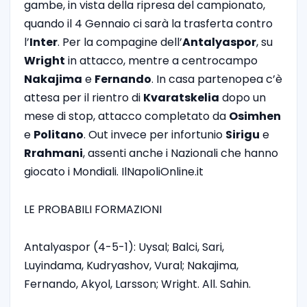
gambe, in vista della ripresa del campionato,
quando il 4 Gennaio ci sarà la trasferta contro
l’
Inter
. Per la compagine dell’
Antalyaspor
, su
Wright
in attacco, mentre a centrocampo
Nakajima
e
Fernando
. In casa partenopea c’è
attesa per il rientro di
Kvaratskelia
dopo un
mese di stop, attacco completato da
Osimhen
e
Politano
. Out invece per infortunio
Sirigu
e
Rrahmani
, assenti anche i Nazionali che hanno
giocato i Mondiali. IlNapoliOnline.it
LE PROBABILI FORMAZIONI
Antalyaspor (4-5-1): Uysal; Balci, Sari,
Luyindama, Kudryashov, Vural; Nakajima,
Fernando, Akyol, Larsson; Wright. All. Sahin.