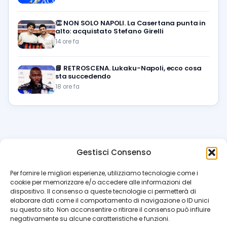
👏
NON SOLO NAPOLI. La Casertana punta in
alto: acquistato Stefano Girelli
14 ore fa
📘
RETROSCENA. Lukaku-Napoli, ecco cosa
sta succedendo
18 ore fa
Gestisci Consenso
azzur
rissimo
.it
Per fornire le migliori esperienze, utilizziamo tecnologie come i
cookie per memorizzare e/o accedere alle informazioni del
Il blog di riferimento per i tifosi del Napoli. News, interviste,
dispositivo. Il consenso a queste tecnologie ci permetterà di
pagelle e calciomercato. Testata giornalistica registrata
elaborare dati come il comportamento di navigazione o ID unici
al Tribunale di Napoli (n. 48 dell’08/10/2012). Direttore Luca
su questo sito. Non acconsentire o ritirare il consenso può influire
Perillo
negativamente su alcune caratteristiche e funzioni.