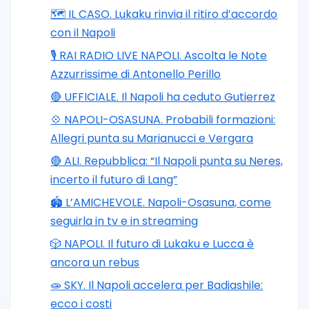
🗺️ IL CASO. Lukaku rinvia il ritiro d’accordo
con il Napoli
🎙️ RAI RADIO LIVE NAPOLI. Ascolta le Note
Azzurrissime di Antonello Perillo
🔴 UFFICIALE. Il Napoli ha ceduto Gutierrez
💠 NAPOLI-OSASUNA. Probabili formazioni:
Allegri punta su Marianucci e Vergara
🔴 ALI. Repubblica: “Il Napoli punta su Neres,
incerto il futuro di Lang”
🏟️ L’AMICHEVOLE. Napoli-Osasuna, come
seguirla in tv e in streaming
🎲 NAPOLI. Il futuro di Lukaku e Lucca è
ancora un rebus
🧫 SKY. Il Napoli accelera per Badiashile:
ecco i costi