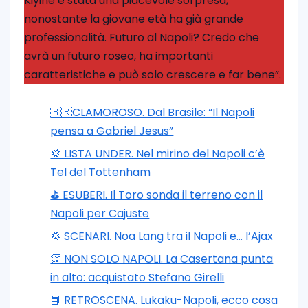
Kiyine è stata una piacevole sorpresa,
nonostante la giovane età ha già grande
professionalità. Futuro al Napoli? Credo che
avrà un futuro roseo, ha importanti
caratteristiche e può solo crescere e far bene”.
🇧🇷CLAMOROSO. Dal Brasile: “Il Napoli
pensa a Gabriel Jesus”
💢 LISTA UNDER. Nel mirino del Napoli c’è
Tel del Tottenham
⛳ ESUBERI. Il Toro sonda il terreno con il
Napoli per Cajuste
💢 SCENARI. Noa Lang tra il Napoli e… l’Ajax
👏 NON SOLO NAPOLI. La Casertana punta
in alto: acquistato Stefano Girelli
📘 RETROSCENA. Lukaku-Napoli, ecco cosa