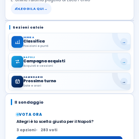
✍
LEGGILA QUI
→
Sezioni calcio
SERIE A
Classifica
→
Posizioni e punti
NAPOLI
Campagna acquisti
→
Acquisti e cessioni
CALENDARIO
Prossimo turno
→
Date e orari
Il sondaggio
VOTA ORA
Allegri è la scelta giusta per il Napoli?
3 opzioni
283 voti