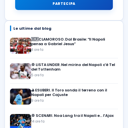
PARTECIPA
Le ultime dal blog
🇧🇷CLAMOROSO. Dal Brasile: “Il Napoli
pensa a Gabriel Jesus”
4 ore fa
💢
LISTA UNDER. Nel mirino del Napoli c’è Tel
del Tottenham
5 ore fa
⛳
ESUBERI. Il Toro sonda il terreno con il
Napoli per Cajuste
9 ore fa
💢
SCENARI. Noa Lang tra il Napoli e… l’Ajax
14 ore fa