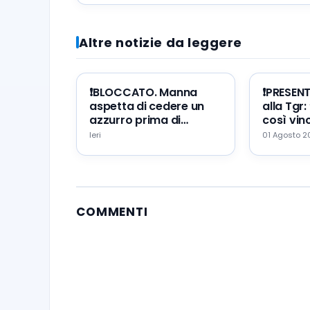
commissariamento è finito”
Altre notizie da leggere
❗️BLOCCATO. Manna
❗️PRESEN
aspetta di cedere un
alla Tgr:
azzurro prima di
così vinc
portare Zeballos al
mio erro
Ieri
01 Agosto 
Napoli
augurio
COMMENTI