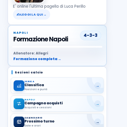
E' online l'ultima pagella di Luca Perillo
✍
LEGGILA QUI
→
NAPOLI
4-3-3
Formazione Napoli
37
99
27
13
68
19
1
17
21
8
22
Allenatore: Allegri
Formazione completa →
Sezioni calcio
SERIE A
Classifica
→
Posizioni e punti
NAPOLI
Campagna acquisti
→
Acquisti e cessioni
CALENDARIO
Prossimo turno
→
Date e orari