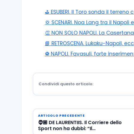
⛳ ESUBERI. Il Toro sonda il terreno 
💢 SCENARI. Noa Lang tra il Napoli e
👏 NON SOLO NAPOLI. La Casertana p
📘 RETROSCENA. Lukaku-Napoli, e
⚽️ NAPOLI. Favasuli, forte inserime
Condividi questo articolo:
ARTICOLO PRECEDENTE
🧔🏼 DE LAURENTIIS. Il Corriere dello
Sport non ha dubbi: “Il