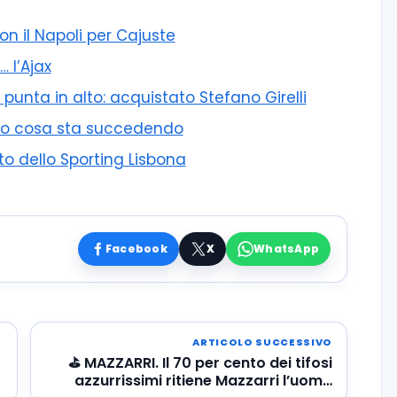
con il Napoli per Cajuste
… l’Ajax
unta in alto: acquistato Stefano Girelli
cco cosa sta succedendo
nto dello Sporting Lisbona
Facebook
X
WhatsApp
ARTICOLO SUCCESSIVO
⛳ MAZZARRI. Il 70 per cento dei tifosi
azzurrissimi ritiene Mazzarri l’uomo