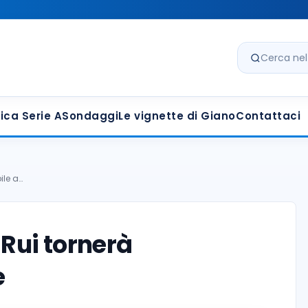
Cerca nel s
ica Serie A
Sondaggi
Le vignette di Giano
Contattaci
ile a…
Rui tornerà
e