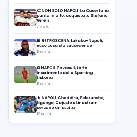
👏
NON SOLO NAPOLI. La Casertana
punta in alto: acquistato Stefano
Girelli
7 ore fa
📘
RETROSCENA. Lukaku-Napoli,
ecco cosa sta succedendo
11 ore fa
⚽️
NAPOLI. Favasuli, forte
inserimento dello Sporting
Lisbona
11 ore fa
🧳
NAPOLI. Cheddira, Folorunsho,
Ngonge, Cajuste e Lindstrom
cercano un’uscita
12 ore fa