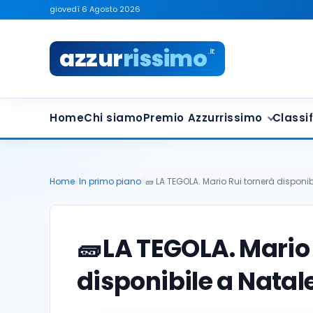
giovedì 6 Agosto 2026
azzur
rissimo
.it
Home
Chi siamo
Premio Azzurrissimo
Classif
Home
/
In primo piano
/
🧱 LA TEGOLA. Mario Rui tornerà disponib
🧱
LA TEGOLA. Mario 
disponibile a Natal