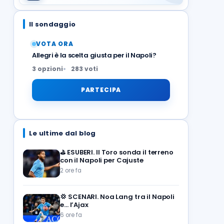
Il sondaggio
VOTA ORA
Allegri è la scelta giusta per il Napoli?
3 opzioni
283 voti
PARTECIPA
Le ultime dal blog
⛳
ESUBERI. Il Toro sonda il terreno
con il Napoli per Cajuste
2 ore fa
💢
SCENARI. Noa Lang tra il Napoli
e… l’Ajax
6 ore fa