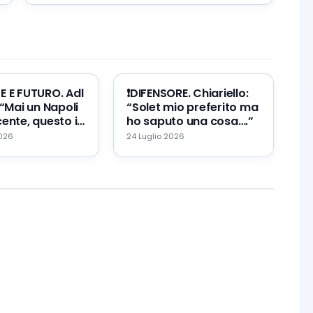
giusto per rilanciare il Napoli
TE E FUTURO. Adl
❗️DIFENSORE. Chiariello:
 “Mai un Napoli
“Solet mio preferito ma
ente, questo il
ho saputo una cosa….”
re ed il mio
2026
24 Luglio 2026
…”