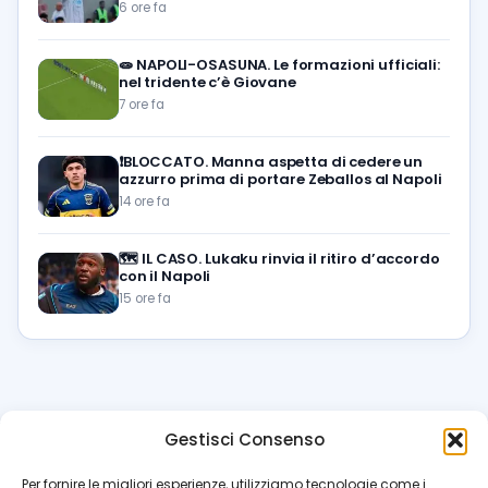
6 ore fa
🧫
NAPOLI-OSASUNA. Le formazioni ufficiali:
nel tridente c’è Giovane
7 ore fa
❗️BLOCCATO. Manna aspetta di cedere un
azzurro prima di portare Zeballos al Napoli
14 ore fa
🗺️
IL CASO. Lukaku rinvia il ritiro d’accordo
con il Napoli
15 ore fa
Gestisci Consenso
azzur
rissimo
.it
Per fornire le migliori esperienze, utilizziamo tecnologie come i