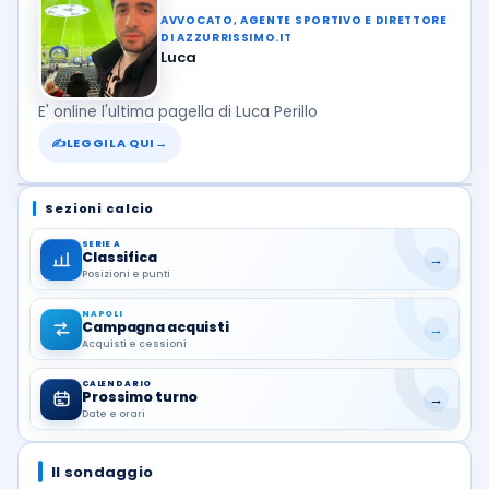
AVVOCATO, AGENTE SPORTIVO E DIRETTORE
DI AZZURRISSIMO.IT
Luca
E' online l'ultima pagella di Luca Perillo
✍
LEGGILA QUI
→
Sezioni calcio
SERIE A
Classifica
→
Posizioni e punti
NAPOLI
Campagna acquisti
→
Acquisti e cessioni
CALENDARIO
Prossimo turno
→
Date e orari
Il sondaggio