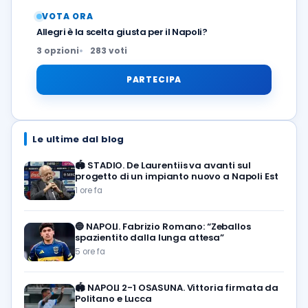
VOTA ORA
Allegri è la scelta giusta per il Napoli?
3 opzioni
283 voti
PARTECIPA
Le ultime dal blog
🏟️
STADIO. De Laurentiis va avanti sul
progetto di un impianto nuovo a Napoli Est
1 ore fa
🔵
NAPOLI. Fabrizio Romano: “Zeballos
spazientito dalla lunga attesa”
5 ore fa
🏟️
NAPOLI 2-1 OSASUNA. Vittoria firmata da
Politano e Lucca