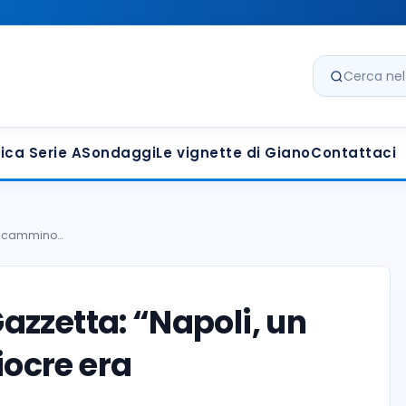
Cerca nel s
ica Serie A
Sondaggi
Le vignette di Giano
Contattaci
 un cammino…
a Gazzetta: “Napoli, un
ocre era