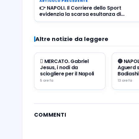
ARTICOLO PRECEDENTE
👉 NAPOLI. Il Corriere dello Sport
evidenzia la scarsa esultanza di
Osimhen dopo il gol
Altre notizie da leggere
🪎 MERCATO. Gabriel
🔵 NAPOLI
Jesus, i nodi da
Aguerd s
sciogliere per il Napoli
Badiashi
5 ore fa
13 ore fa
COMMENTI