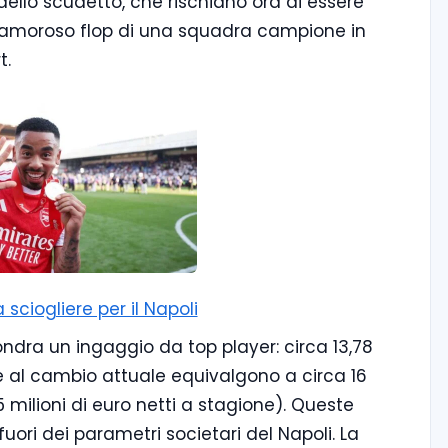
ello scudetto, che rischiano ora di essere
 clamoroso flop di una squadra campione in
t.
 sciogliere per il Napoli
ndra un ingaggio da top player: circa 13,78
 che al cambio attuale equivalgono a circa 16
,5 milioni di euro netti a stagione). Queste
 fuori dei parametri societari del Napoli. La