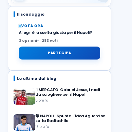
Il sondaggio
VOTA ORA
Allegri è la scelta giusta per il Napoli?
3 opzioni
283 voti
PARTECIPA
Le ultime dal blog
🪎
MERCATO. Gabriel Jesus, i nodi
da sciogliere per il Napoli
5 ore fa
🔵
NAPOLI . Spunta l’idea Aguerd se
salta Badiashile
13 ore fa