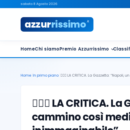
sabato 8 Agosto 2026
azzur
rissimo
.it
Home
Chi siamo
Premio Azzurrissimo
Classif
Home
/
In primo piano
/
🤷🏻‍♂️ LA CRITICA. La Gazzetta: “Napoli,
🤷🏻‍♂️ LA CRITICA. L
cammino così medi