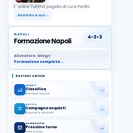
E' online l'ultima pagella di Luca Perillo
✍
LEGGILA QUI
→
NAPOLI
4-3-3
Formazione Napoli
37
99
27
13
68
19
1
17
21
8
22
Allenatore: Allegri
Formazione completa →
Sezioni calcio
SERIE A
Classifica
→
Posizioni e punti
NAPOLI
Campagna acquisti
→
Acquisti e cessioni
CALENDARIO
Prossimo turno
→
Date e orari