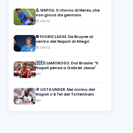
💪
NAPOLI. Il ritorno di Neres, che
non gioca da gennaio
16 ore fa
⚽️
FUORICLASSE. De Bruyne al
centro del Napoli di Allegri
16 ore fa
🇧🇷CLAMOROSO. Dal Brasile: “Il
Napoli pensa a Gabriel Jesus”
Ieri
💢
LISTA UNDER. Nel mirino del
Napoli c’è Tel del Tottenham
Ieri