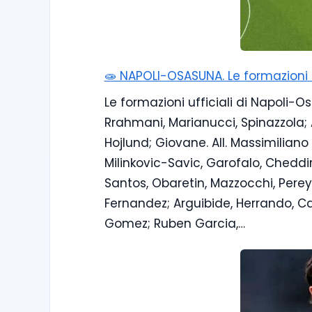
🧫 NAPOLI-OSASUNA. Le formazioni uf
Le formazioni ufficiali di Napoli-O
Rrahmani, Marianucci, Spinazzola; 
Hojlund; Giovane. All. Massimiliano A
Milinkovic-Savic, Garofalo, Cheddir
Santos, Obaretin, Mazzocchi, Perey
Fernandez; Arguibide, Herrando, Ca
Gomez; Ruben Garcia,…