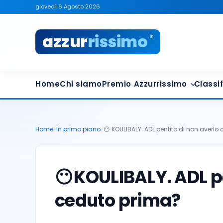
giovedì 6 Agosto 2026
azzur
rissimo
.it
Home
Chi siamo
Premio Azzurrissimo
Classif
Home
/
In primo piano
/
😶 KOULIBALY. ADL pentito di non averlo
😶
KOULIBALY. ADL pe
ceduto prima?