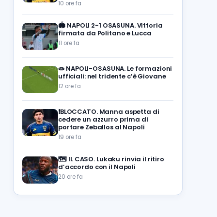
10 ore fa
🏟️
NAPOLI 2-1 OSASUNA. Vittoria
firmata da Politano e Lucca
11 ore fa
🧫
NAPOLI-OSASUNA. Le formazioni
ufficiali: nel tridente c’è Giovane
12 ore fa
❗️BLOCCATO. Manna aspetta di
cedere un azzurro prima di
portare Zeballos al Napoli
19 ore fa
🗺️
IL CASO. Lukaku rinvia il ritiro
d’accordo con il Napoli
20 ore fa