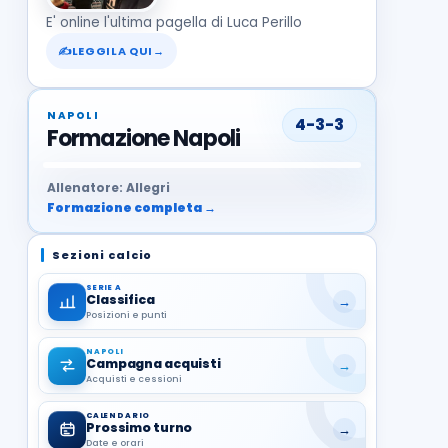
E' online l'ultima pagella di Luca Perillo
✍
LEGGILA QUI
→
NAPOLI
4-3-3
Formazione Napoli
37
99
27
13
68
19
1
17
21
8
22
Allenatore: Allegri
Formazione completa →
Sezioni calcio
SERIE A
Classifica
→
Posizioni e punti
NAPOLI
Campagna acquisti
→
Acquisti e cessioni
CALENDARIO
Prossimo turno
→
Date e orari