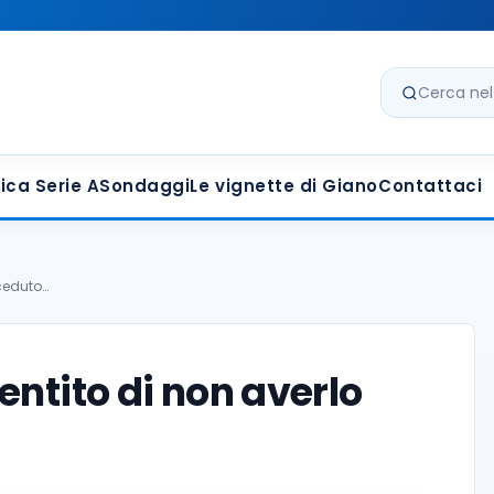
Cerca nel s
ica Serie A
Sondaggi
Le vignette di Giano
Contattaci
 ceduto…
ntito di non averlo