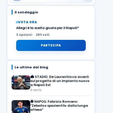
Il sondaggio
VOTA ORA
Allegri è la scelta giusta per il Napoli?
3 opzioni
283 voti
PARTECIPA
Le ultime dal blog
🏟️
STADIO. De Laurentiis va avanti
sul progetto di un impianto nuovo
a Napoli Est
6 ore fa
🔵
NAPOLI. Fabrizio Romano:
“Zeballos spazientito dalla lunga
attesa”