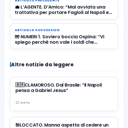
ARTICOLO PRECEDENTE
💼 L’AGENTE. D’Amico: “Mai avviata una
trattativa per portare Fagioli al Napoli e
Fabian alla Juve”
ARTICOLO SUCCESSIVO
🧤 NUMERI 1. Soviero boccia Ospina: “Vi
spiego perché non vale i soldi che
chiede…”
Altre notizie da leggere
🇧🇷CLAMOROSO. Dal Brasile: “Il Napoli
pensa a Gabriel Jesus”
23 ore fa
❗️BLOCCATO. Manna aspetta di cedere un