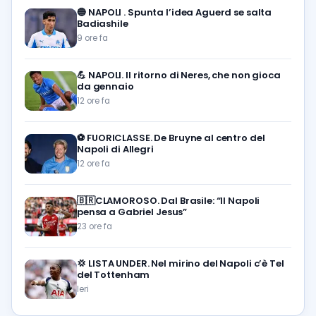
🔵
NAPOLI . Spunta l’idea Aguerd se salta
Badiashile
9 ore fa
💪
NAPOLI. Il ritorno di Neres, che non gioca
da gennaio
12 ore fa
⚽️
FUORICLASSE. De Bruyne al centro del
Napoli di Allegri
12 ore fa
🇧🇷CLAMOROSO. Dal Brasile: “Il Napoli
pensa a Gabriel Jesus”
23 ore fa
💢
LISTA UNDER. Nel mirino del Napoli c’è Tel
del Tottenham
Ieri