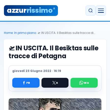
azzur
rissimo
.it
Home
/
In primo piano
/
🛫 IN USCITA. Il Besiktas sulle tracce di…
🛫
IN USCITA. Il Besiktas sulle
tracce di Petagna
giovedì 23 Giugno 2022 · 16:19