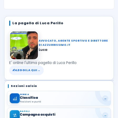
La pagella di Luca Perillo
AVVOCATO, AGENTE SPORTIVO E DIRETTORE
DI AZZURRISSIMO.IT
Luca
E' online l'ultima pagella di Luca Perillo
✍
LEGGILA QUI
→
Sezioni calcio
SERIE A
Classifica
→
Posizioni e punti
NAPOLI
Campagna acquisti
→