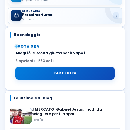
Acquisti e cessioni
CALENDARIO
Prossimo turno
→
Date e orari
Il sondaggio
VOTA ORA
Allegri è la scelta giusta per il Napoli?
3 opzioni
283 voti
PARTECIPA
Le ultime dal blog
🪎
MERCATO. Gabriel Jesus, i nodi da
sciogliere per il Napoli
1 ore fa