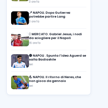
3 ore fa
📍
NAPOLI. Dopo Gutierrez
potrebbe partire Lang
3 ore fa
🪎
MERCATO. Gabriel Jesus, i nodi
da sciogliere per il Napoli
16 ore fa
🔵
NAPOLI . Spunta l’idea Aguerd se
salta Badiashile
Ieri
💪
NAPOLI. Il ritorno di Neres, che
non gioca da gennaio
Ieri