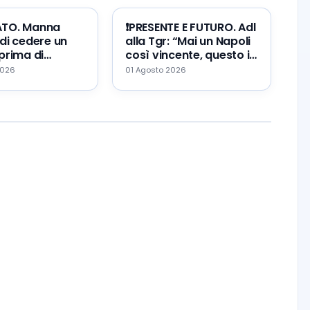
ATO. Manna
❗️PRESENTE E FUTURO. Adl
di cedere un
alla Tgr: “Mai un Napoli
prima di
così vincente, questo il
Zeballos al
mio errore ed il mio
2026
01 Agosto 2026
augurio…”