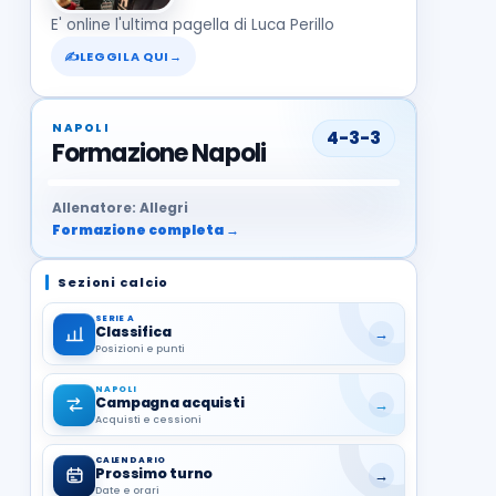
E' online l'ultima pagella di Luca Perillo
✍
LEGGILA QUI
→
NAPOLI
4-3-3
Formazione Napoli
37
99
27
13
68
19
1
17
21
8
22
Allenatore: Allegri
Formazione completa →
Sezioni calcio
SERIE A
Classifica
→
Posizioni e punti
NAPOLI
Campagna acquisti
→
Acquisti e cessioni
CALENDARIO
Prossimo turno
→
Date e orari