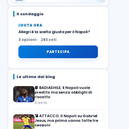
Il sondaggio
VOTA ORA
Allegri è la scelta giusta per il Napoli?
3 opzioni
283 voti
PARTECIPA
Le ultime dal blog
📘
BADIASHILE. Il Napoli vuole
prestito ma senza obblighi di
riscatto
3 ore fa
💣
ATTACCO. Il Napoli su Gabriel
Jesus, ma prima vanno fatte tre
cessioni