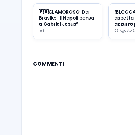
🇧🇷CLAMOROSO. Dal
❗️BLOCC
Brasile: “Il Napoli pensa
aspetta 
a Gabriel Jesus”
azzurro 
portare 
Ieri
05 Agosto 
Napoli
COMMENTI