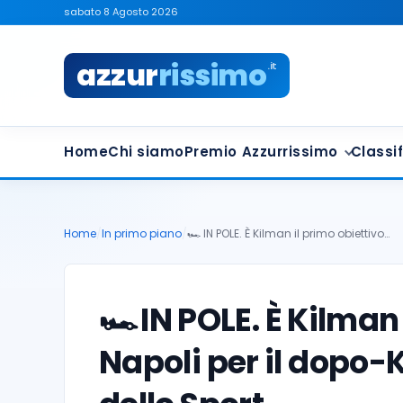
sabato 8 Agosto 2026
azzur
rissimo
.it
Home
Chi siamo
Premio Azzurrissimo
Classif
Home
/
In primo piano
/
🏎️ IN POLE. È Kilman il primo obiettivo…
🏎️
IN POLE. È Kilman 
Napoli per il dopo-