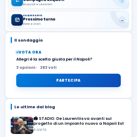
→
Acquisti e cessioni
CALENDARIO
Prossimo turno
→
Date e orari
Il sondaggio
VOTA ORA
Allegri è la scelta giusta per il Napoli?
3 opzioni
283 voti
PARTECIPA
Le ultime dal blog
🏟️
STADIO. De Laurentiis va avanti sul
progetto di un impianto nuovo a Napoli Est
4 ore fa