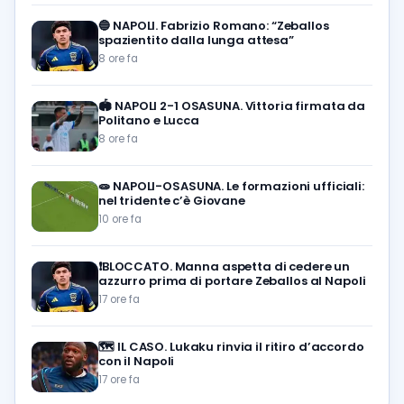
🔵
NAPOLI. Fabrizio Romano: “Zeballos
spazientito dalla lunga attesa”
8 ore fa
🏟️
NAPOLI 2-1 OSASUNA. Vittoria firmata da
Politano e Lucca
8 ore fa
🧫
NAPOLI-OSASUNA. Le formazioni ufficiali:
nel tridente c’è Giovane
10 ore fa
❗️BLOCCATO. Manna aspetta di cedere un
azzurro prima di portare Zeballos al Napoli
17 ore fa
🗺️
IL CASO. Lukaku rinvia il ritiro d’accordo
con il Napoli
17 ore fa