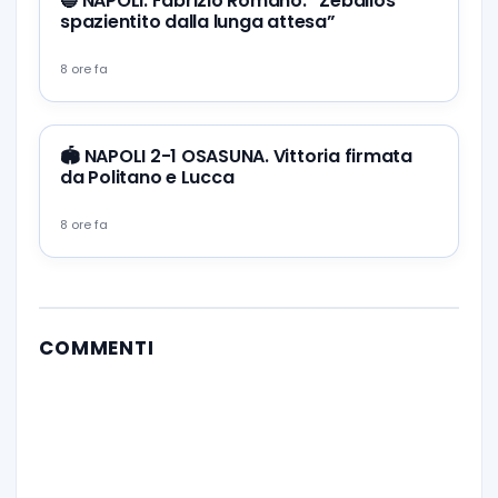
🔵 NAPOLI. Fabrizio Romano: “Zeballos
spazientito dalla lunga attesa”
8 ore fa
🏟️ NAPOLI 2-1 OSASUNA. Vittoria firmata
da Politano e Lucca
8 ore fa
COMMENTI