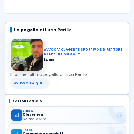
La pagella di Luca Perillo
AVVOCATO, AGENTE SPORTIVO E DIRETTORE
DI AZZURRISSIMO.IT
Luca
E' online l'ultima pagella di Luca Perillo
✍
LEGGILA QUI
→
Sezioni calcio
SERIE A
Classifica
→
Posizioni e punti
NAPOLI
Campagna acquisti