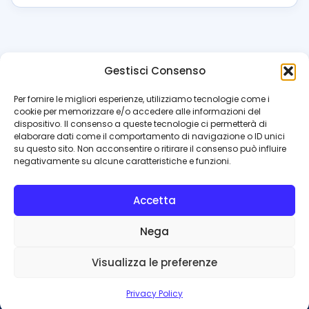
Gestisci Consenso
azzur
rissimo
.it
Per fornire le migliori esperienze, utilizziamo tecnologie come i
cookie per memorizzare e/o accedere alle informazioni del
Il blog di riferimento per i tifosi del Napoli. News, interviste,
dispositivo. Il consenso a queste tecnologie ci permetterà di
pagelle e calciomercato. Testata giornalistica registrata
elaborare dati come il comportamento di navigazione o ID unici
al Tribunale di Napoli (n. 48 dell’08/10/2012). Direttore Luca
su questo sito. Non acconsentire o ritirare il consenso può influire
Perillo
negativamente su alcune caratteristiche e funzioni.
INFO
Accetta
Redazione
Contattaci
Nega
Privacy Policy
Cookie Policy
Visualizza le preferenze
© 2026 Azzurrissimo.it
Privacy Policy
Privacy
Cookie