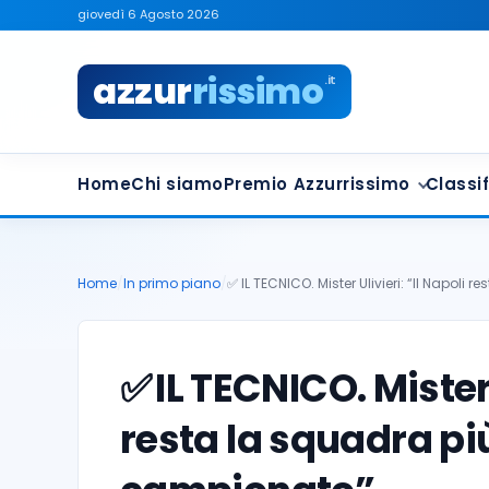
giovedì 6 Agosto 2026
azzur
rissimo
.it
Home
Chi siamo
Premio Azzurrissimo
Classif
Home
/
In primo piano
/
✅ IL TECNICO. Mister Ulivieri: “Il Napoli re
✅
IL TECNICO. Mister 
resta la squadra più