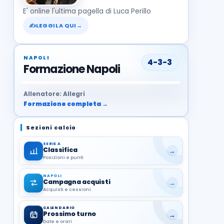
E' online l'ultima pagella di Luca Perillo
✍
LEGGILA QUI
→
NAPOLI
4-3-3
Formazione Napoli
37
99
27
13
68
19
1
17
21
8
22
Allenatore: Allegri
Formazione completa →
Sezioni calcio
SERIE A
Classifica
→
Posizioni e punti
NAPOLI
Campagna acquisti
→
Acquisti e cessioni
CALENDARIO
Prossimo turno
→
Date e orari