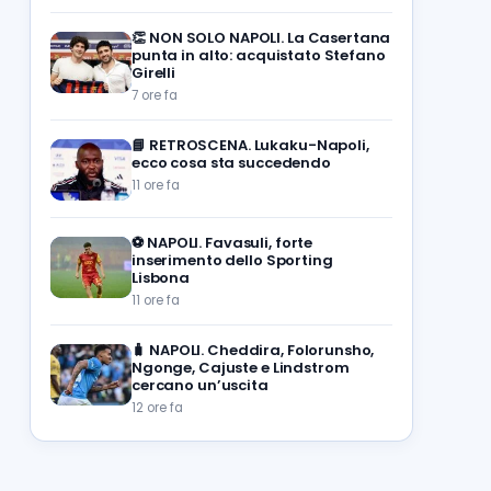
👏
NON SOLO NAPOLI. La Casertana
punta in alto: acquistato Stefano
Girelli
7 ore fa
📘
RETROSCENA. Lukaku-Napoli,
ecco cosa sta succedendo
11 ore fa
⚽️
NAPOLI. Favasuli, forte
inserimento dello Sporting
Lisbona
11 ore fa
🧳
NAPOLI. Cheddira, Folorunsho,
Ngonge, Cajuste e Lindstrom
cercano un’uscita
12 ore fa