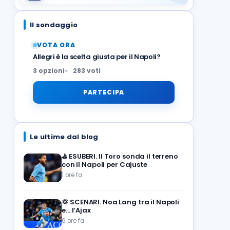
Il sondaggio
VOTA ORA
Allegri è la scelta giusta per il Napoli?
3 opzioni
283 voti
PARTECIPA
Le ultime dal blog
⛳
ESUBERI. Il Toro sonda il terreno
con il Napoli per Cajuste
1 ore fa
💢
SCENARI. Noa Lang tra il Napoli
e… l’Ajax
6 ore fa