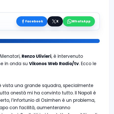
Facebook
X
WhatsApp
Allenatori,
Renzo Ulivieri
, è intervenuto
one in onda su
Vikonos Web Radio/tv
. Ecco le
 s’è vista una grande squadra, specialmente
tutta onestà mi ha convinto tutto. Il Napoli è
erto,
l’infortunio di Osimhen è un problema,
 capo con facilità, aumenteranno