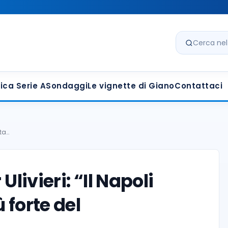
Cerca nel s
ica Serie A
Sondaggi
Le vignette di Giano
Contattaci
sta…
Ulivieri: “Il Napoli
 forte del