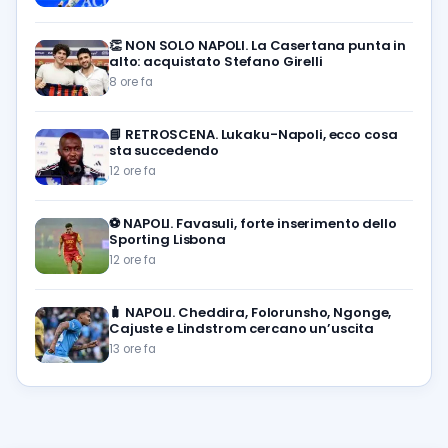
👏
NON SOLO NAPOLI. La Casertana punta in
alto: acquistato Stefano Girelli
8 ore fa
📘
RETROSCENA. Lukaku-Napoli, ecco cosa
sta succedendo
12 ore fa
⚽️
NAPOLI. Favasuli, forte inserimento dello
Sporting Lisbona
12 ore fa
🧳
NAPOLI. Cheddira, Folorunsho, Ngonge,
Cajuste e Lindstrom cercano un’uscita
13 ore fa