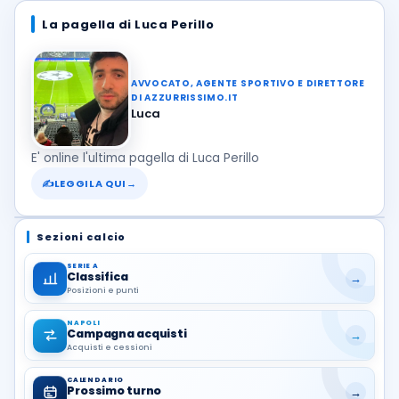
La pagella di Luca Perillo
AVVOCATO, AGENTE SPORTIVO E DIRETTORE
DI AZZURRISSIMO.IT
Luca
E' online l'ultima pagella di Luca Perillo
✍
LEGGILA QUI
→
Sezioni calcio
SERIE A
Classifica
→
Posizioni e punti
NAPOLI
Campagna acquisti
→
Acquisti e cessioni
CALENDARIO
Prossimo turno
→