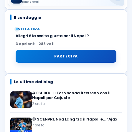
Date e orari
Il sondaggio
VOTA ORA
Allegri è la scelta giusta per il Napoli?
3 opzioni
283 voti
PARTECIPA
Le ultime dal blog
⛳
ESUBERI. Il Toro sonda il terreno con il
Napoli per Cajuste
2 ore fa
💢
SCENARI. Noa Lang tra il Napoli e… l’Ajax
7 ore fa