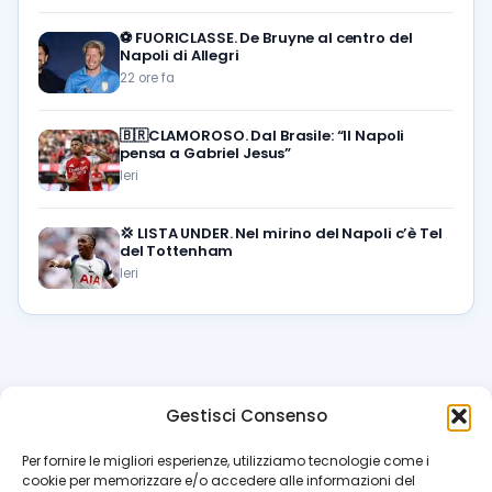
⚽️
FUORICLASSE. De Bruyne al centro del
Napoli di Allegri
22 ore fa
🇧🇷CLAMOROSO. Dal Brasile: “Il Napoli
pensa a Gabriel Jesus”
Ieri
💢
LISTA UNDER. Nel mirino del Napoli c’è Tel
del Tottenham
Ieri
Gestisci Consenso
azzur
rissimo
.it
Per fornire le migliori esperienze, utilizziamo tecnologie come i
cookie per memorizzare e/o accedere alle informazioni del
Il blog di riferimento per i tifosi del Napoli. News, interviste,