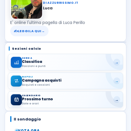
DI AZZURRISSIMO.IT
Luca
E' online l'ultima pagella di Luca Perillo
✍
LEGGILA QUI
→
Sezioni calcio
SERIE A
Classifica
→
Posizioni e punti
NAPOLI
Campagna acquisti
→
Acquisti e cessioni
CALENDARIO
Prossimo turno
→
Date e orari
Il sondaggio
VOTA ORA