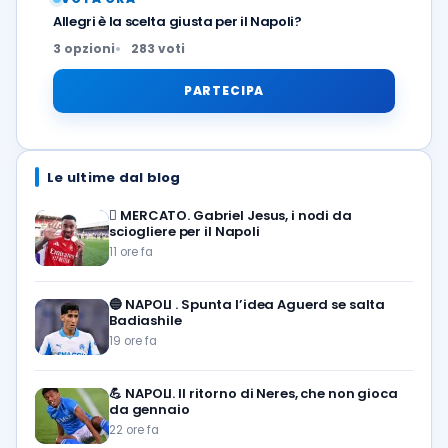
Allegri è la scelta giusta per il Napoli?
3 opzioni
283 voti
PARTECIPA
Le ultime dal blog
🪎
MERCATO. Gabriel Jesus, i nodi da
sciogliere per il Napoli
11 ore fa
🔵
NAPOLI . Spunta l’idea Aguerd se salta
Badiashile
19 ore fa
💪
NAPOLI. Il ritorno di Neres, che non gioca
da gennaio
22 ore fa