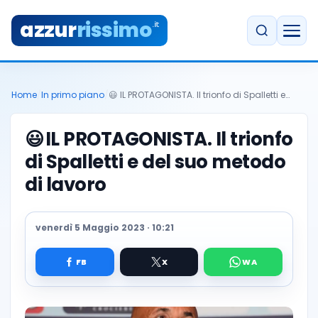
azzur
rissimo
.it
Home
/
In primo piano
/
😃 IL PROTAGONISTA. Il trionfo di Spalletti e…
😃
IL PROTAGONISTA. Il trionfo
di Spalletti e del suo metodo
di lavoro
venerdì 5 Maggio 2023 · 10:21