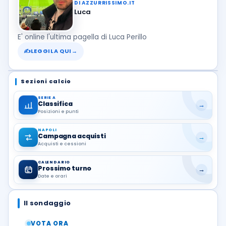
DI AZZURRISSIMO.IT
Luca
E' online l'ultima pagella di Luca Perillo
✍
LEGGILA QUI
→
Sezioni calcio
SERIE A
Classifica
→
Posizioni e punti
NAPOLI
Campagna acquisti
→
Acquisti e cessioni
CALENDARIO
Prossimo turno
→
Date e orari
Il sondaggio
VOTA ORA