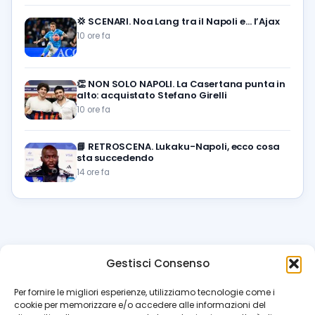
💢
SCENARI. Noa Lang tra il Napoli e… l’Ajax
10 ore fa
👏
NON SOLO NAPOLI. La Casertana punta in
alto: acquistato Stefano Girelli
10 ore fa
📘
RETROSCENA. Lukaku-Napoli, ecco cosa
sta succedendo
14 ore fa
Gestisci Consenso
azzur
rissimo
.it
Per fornire le migliori esperienze, utilizziamo tecnologie come i
cookie per memorizzare e/o accedere alle informazioni del
Il blog di riferimento per i tifosi del Napoli. News, interviste,