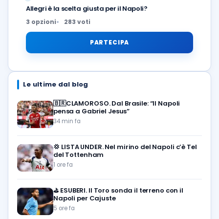
Allegri è la scelta giusta per il Napoli?
3 opzioni
283 voti
PARTECIPA
Le ultime dal blog
🇧🇷CLAMOROSO. Dal Brasile: “Il Napoli
pensa a Gabriel Jesus”
34 min fa
💢
LISTA UNDER. Nel mirino del Napoli c’è Tel
del Tottenham
1 ore fa
⛳
ESUBERI. Il Toro sonda il terreno con il
Napoli per Cajuste
5 ore fa