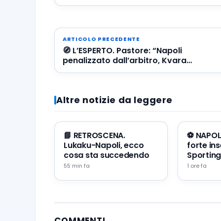
ARTICOLO PRECEDENTE
🧭 L’ESPERTO. Pastore: “Napoli
penalizzato dall’arbitro, Kvara
tartassato dagli avversari”
Altre notizie da leggere
📘 RETROSCENA.
⚽️ NAPOLI
Lukaku-Napoli, ecco
forte in
cosa sta succedendo
Sporting
55 min fa
1 ore fa
COMMENTI