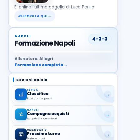
E' online l'ultima pagella di Luca Perillo
✍
LEGGILA QUI
→
NAPOLI
4-3-3
Formazione Napoli
37
99
27
13
68
19
1
17
21
8
22
Allenatore: Allegri
Formazione completa →
Sezioni calcio
SERIE A
Classifica
→
Posizioni e punti
NAPOLI
Campagna acquisti
→
Acquisti e cessioni
CALENDARIO
Prossimo turno
→
Date e orari