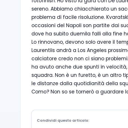
fotofinish. Ho visto la gara con De La
sereno. Abbiamo chiacchierato un sacc
problema di facile risoluzione. Kvaratskh
occasioni del Napoli son partite dai suo
dove ha subito duemila falli alla fine h
Lo rinnovano, devono solo avere il temp
Laurentiis andrà a Los Angeles pross
calciatore credo non ci siano problem
ha avuto anche due spunti in velocità, po
squadra. Non è un furetto, è un altro ti
le distanze dalla quotidianità della sq
Como? Non so se tornerò a guardare la
Condividi questo articolo: