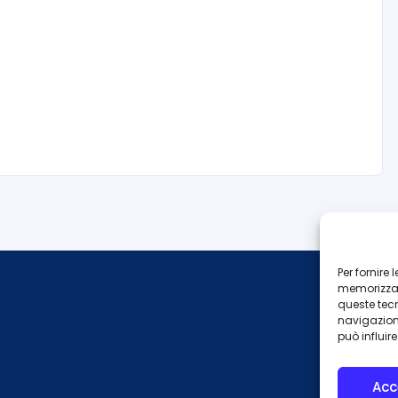
Per fornire
memorizzare
queste tec
navigazione
può influir
Acc