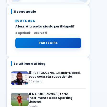
Il sondaggio
VOTA ORA
Allegri è la scelta giusta per il Napoli?
3 opzioni
283 voti
PARTECIPA
Le ultime dal blog
📘
RETROSCENA. Lukaku-Napoli,
ecco cosa sta succedendo
55 min fa
⚽️
NAPOLI. Favasuli, forte
inserimento dello Sporting
Lisbona
1 ore fa