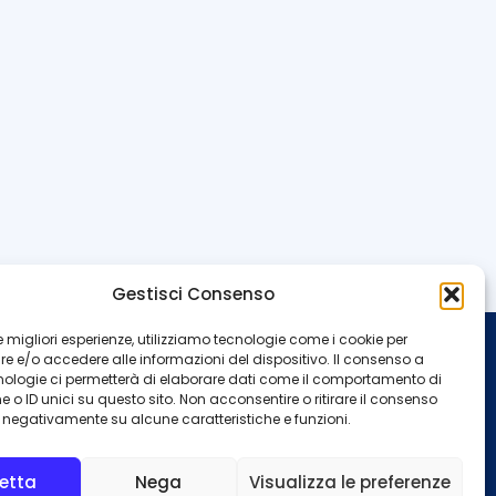
Gestisci Consenso
 le migliori esperienze, utilizziamo tecnologie come i cookie per
 e/o accedere alle informazioni del dispositivo. Il consenso a
INFO
nologie ci permetterà di elaborare dati come il comportamento di
 o ID unici su questo sito. Non acconsentire o ritirare il consenso
Redazione
Contattaci
e negativamente su alcune caratteristiche e funzioni.
Privacy Policy
Cookie Policy
etta
Nega
Visualizza le preferenze