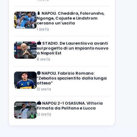
🧳
NAPOLI. Cheddira, Folorunsho,
Ngonge, Cajuste e Lindstrom
cercano un’uscita
1 ore fa
🏟️
STADIO. De Laurentiis va avanti
sul progetto di un impianto nuovo
a Napoli Est
8 ore fa
🔵
NAPOLI. Fabrizio Romano:
“Zeballos spazientito dalla lunga
attesa”
12 ore fa
🏟️
NAPOLI 2-1 OSASUNA. Vittoria
firmata da Politano e Lucca
13 ore fa