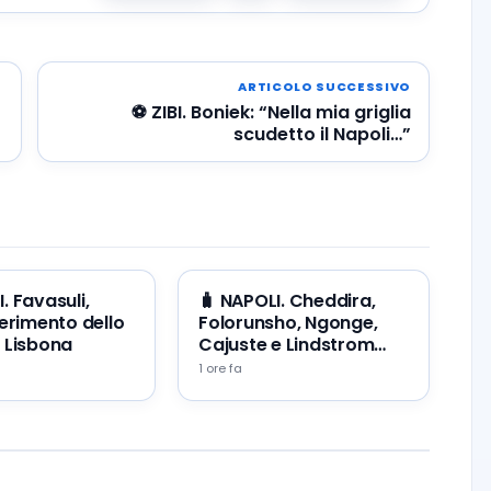
ARTICOLO SUCCESSIVO
⚽ ZIBI. Boniek: “Nella mia griglia
scudetto il Napoli…”
. Favasuli,
🧳 NAPOLI. Cheddira,
serimento dello
Folorunsho, Ngonge,
 Lisbona
Cajuste e Lindstrom
cercano un’uscita
1 ore fa