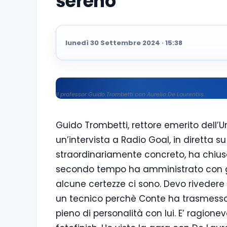
sereno”
lunedì 30 Settembre 2024 · 15:38
Il professor Guido Trombetti con Aurelio De Laurentiis
Guido Trombetti, rettore emerito dell’Uni
un’intervista a Radio Goal, in diretta su 
straordinariamente concreto, ha chius
secondo tempo ha amministrato con gr
alcune certezze ci sono. Devo rivedere 
un tecnico perchè Conte ha trasmesso l
pieno di personalità con lui. E’ ragion