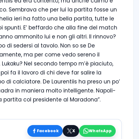
urentiis ed era contento, ma anche calmo e
o. Sembrava che per lui la partita fosse un
elia ieri ha fatto una bella partita, tutte le
i spunti. E’ beffardo che alla fine del match
anno ammonito lui e non gli altri. Il rinnovo?
o di sedersi al tavolo. Non so se De
imamente, ma per come vedo sereno il
i. Lukaku? Nel secondo tempo m’è piaciuto,
i fa il lavoro di chi deve far salire la
po di calciatore. De Laurentiis ha preso un po’
uadra in maniera molto intelligente. Napoli-
 partita col presidente al Maradona”.
Facebook
X
WhatsApp