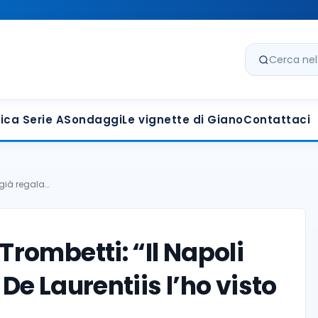
Cerca nel s
ica Serie A
Sondaggi
Le vignette di Giano
Contattaci
i già regala…
 Trombetti: “Il Napoli
 De Laurentiis l’ho visto