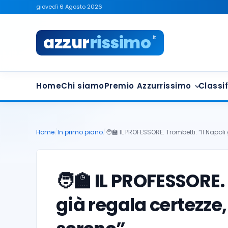
giovedì 6 Agosto 2026
azzur
rissimo
.it
Home
Chi siamo
Premio Azzurrissimo
Classif
Home
/
In primo piano
/
🧑‍🏫 IL PROFESSORE. Trombetti: “Il Napol
🧑‍🏫 IL PROFESSORE.
già regala certezze,