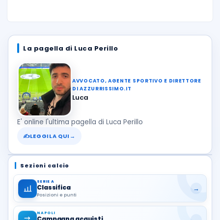
La pagella di Luca Perillo
AVVOCATO, AGENTE SPORTIVO E DIRETTORE
DI AZZURRISSIMO.IT
Luca
E' online l'ultima pagella di Luca Perillo
✍
LEGGILA QUI
→
Sezioni calcio
SERIE A
Classifica
→
Posizioni e punti
NAPOLI
Campagna acquisti
→