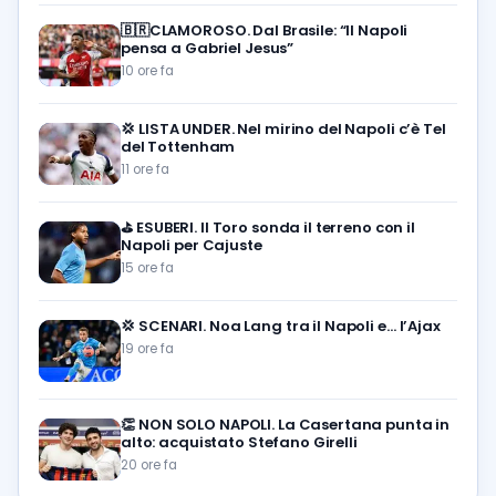
🇧🇷CLAMOROSO. Dal Brasile: “Il Napoli
pensa a Gabriel Jesus”
10 ore fa
💢
LISTA UNDER. Nel mirino del Napoli c’è Tel
del Tottenham
11 ore fa
⛳
ESUBERI. Il Toro sonda il terreno con il
Napoli per Cajuste
15 ore fa
💢
SCENARI. Noa Lang tra il Napoli e… l’Ajax
19 ore fa
👏
NON SOLO NAPOLI. La Casertana punta in
alto: acquistato Stefano Girelli
20 ore fa