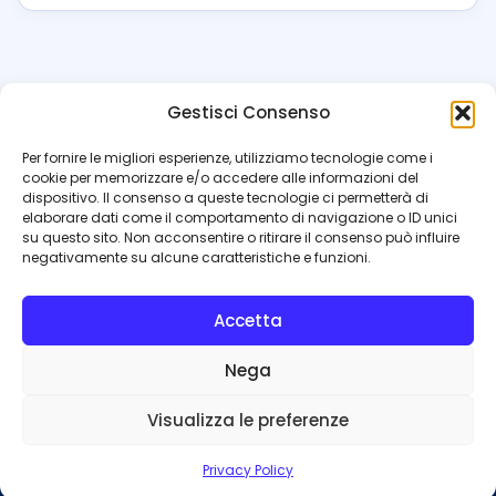
Gestisci Consenso
azzur
rissimo
.it
Per fornire le migliori esperienze, utilizziamo tecnologie come i
cookie per memorizzare e/o accedere alle informazioni del
Il blog di riferimento per i tifosi del Napoli. News, interviste,
dispositivo. Il consenso a queste tecnologie ci permetterà di
pagelle e calciomercato. Testata giornalistica registrata
elaborare dati come il comportamento di navigazione o ID unici
al Tribunale di Napoli (n. 48 dell’08/10/2012). Direttore Luca
su questo sito. Non acconsentire o ritirare il consenso può influire
Perillo
negativamente su alcune caratteristiche e funzioni.
INFO
Accetta
Redazione
Contattaci
Nega
Privacy Policy
Cookie Policy
Visualizza le preferenze
© 2026 Azzurrissimo.it
Privacy Policy
Privacy
Cookie