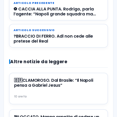
ARTICOLO PRECEDENTE
⚽️ CACCIA ALLA PUNTA. Rodrigo, parla
l’agente: “Napoli grande squadra ma
manca l’accordo con il Valencia”
ARTICOLO SUCCESSIVO
?BRACCIO DI FERRO. Adl non cede alle
pretese del Real
Altre notizie da leggere
🇧🇷CLAMOROSO. Dal Brasile: “Il Napoli
pensa a Gabriel Jesus”
10 ore fa
❗️BLOCCATO. Manna aspetta di cedere un