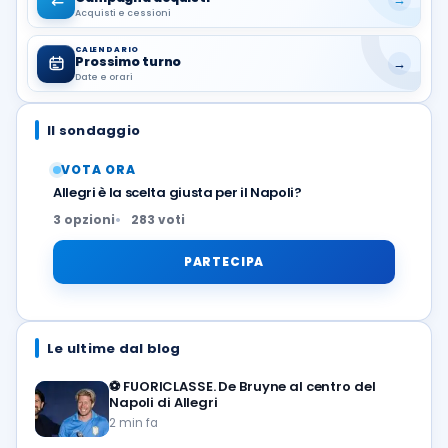
Acquisti e cessioni
CALENDARIO
Prossimo turno
→
Date e orari
Il sondaggio
VOTA ORA
Allegri è la scelta giusta per il Napoli?
3 opzioni
283 voti
PARTECIPA
Le ultime dal blog
⚽️
FUORICLASSE. De Bruyne al centro del
Napoli di Allegri
2 min fa