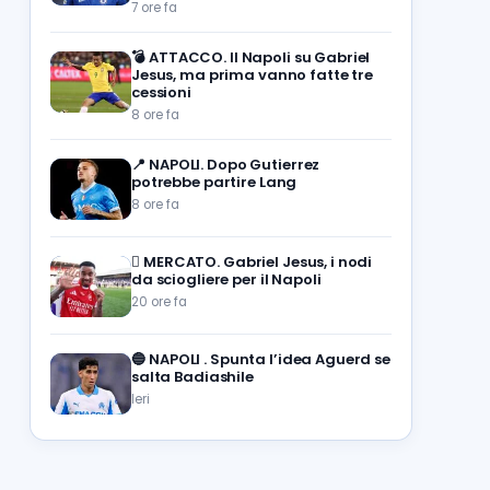
7 ore fa
💣
ATTACCO. Il Napoli su Gabriel
Jesus, ma prima vanno fatte tre
cessioni
8 ore fa
📍
NAPOLI. Dopo Gutierrez
potrebbe partire Lang
8 ore fa
🪎
MERCATO. Gabriel Jesus, i nodi
da sciogliere per il Napoli
20 ore fa
🔵
NAPOLI . Spunta l’idea Aguerd se
salta Badiashile
Ieri