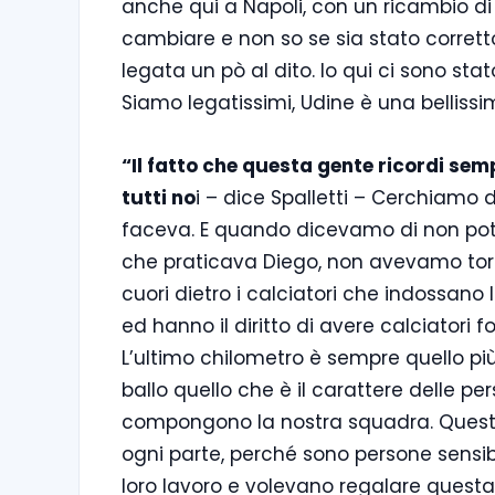
anche qui a Napoli, con un ricambio di d
cambiare e non so se sia stato corretto,
legata un pò al dito. Io qui ci sono sta
Siamo legatissimi, Udine è una belliss
“Il fatto che questa gente ricordi sem
tutti no
i – dice Spalletti – Cerchiamo d
faceva. E quando dicevamo di non poter
che praticava Diego, non avevamo torto
cuori dietro i calciatori che indossano l
ed hanno il diritto di avere calciatori 
L’ultimo chilometro è sempre quello più
ballo quello che è il carattere delle pe
compongono la nostra squadra. Questi 
ogni parte, perché sono persone sensibil
loro lavoro e volevano regalare questa