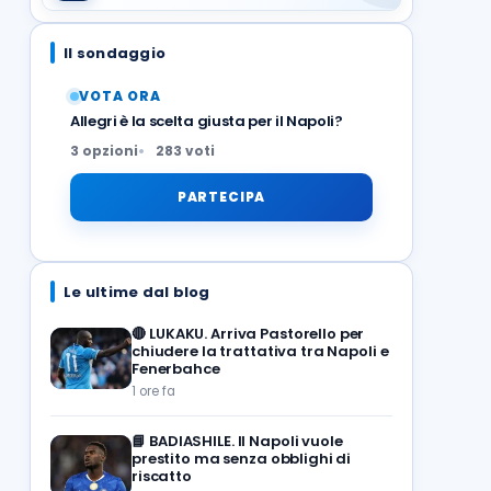
Il sondaggio
VOTA ORA
Allegri è la scelta giusta per il Napoli?
3 opzioni
283 voti
PARTECIPA
Le ultime dal blog
🔴
LUKAKU. Arriva Pastorello per
chiudere la trattativa tra Napoli e
Fenerbahce
1 ore fa
📘
BADIASHILE. Il Napoli vuole
prestito ma senza obblighi di
riscatto