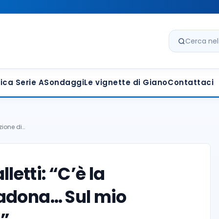
Cerca nel s
ica Serie A
Sondaggi
Le vignette di Giano
Contattaci
izione di…
lletti: “C’è la
adona… Sul mio