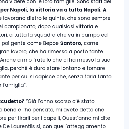
ndividere con le loro famiglie. Sono stati dei
per Napoli, la vittoria va a tutta Napoli. A
che lavorano dietro le quinte, che sono sempre
el campionato, dopo qualsiasi vittoria e
ttori, a tutta la squadra che va in campo ed
 E poi gente come Beppe
Santoro,
come
gran lavoro, che ha rimesso a posto tante
Anche a mio fratello che ci ha messo la sua
glia, perché è dura stare lontano e tornare
ante per cui si capisce che, senza farla tanto
a famiglia”.
 Scudetto?
“Già l’anno scorso c’è stato
bene e l’ho pensato, mi avete detto che
 per tirarli per i capelli, Quest’anno mi dite
e De Laurentiis sì, con quell’atteggiamento