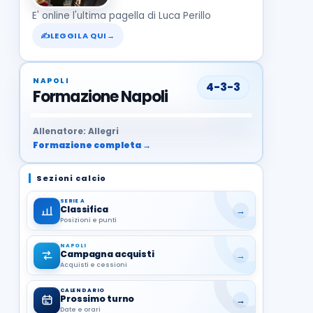
E' online l'ultima pagella di Luca Perillo
✍
LEGGILA QUI
→
NAPOLI
4-3-3
Formazione Napoli
37
99
27
13
68
19
1
17
21
8
22
Allenatore: Allegri
Formazione completa →
Sezioni calcio
SERIE A
Classifica
→
Posizioni e punti
NAPOLI
Campagna acquisti
→
Acquisti e cessioni
CALENDARIO
Prossimo turno
→
Date e orari