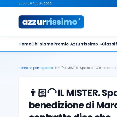
sabato 8 Agosto 2026
azzur
rissimo
.it
Home
Chi siamo
Premio Azzurrissimo
Classif
Home
/
In primo piano
/
👨🏻‍🦲 IL MISTER. Spalletti: “C’è la bened
👨🏻‍🦲 IL MISTER. Spa
benedizione di Mar