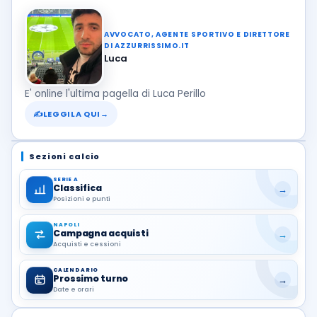
AVVOCATO, AGENTE SPORTIVO E DIRETTORE
DI AZZURRISSIMO.IT
Luca
E' online l'ultima pagella di Luca Perillo
✍
LEGGILA QUI
→
Sezioni calcio
SERIE A
Classifica
→
Posizioni e punti
NAPOLI
Campagna acquisti
→
Acquisti e cessioni
CALENDARIO
Prossimo turno
→
Date e orari