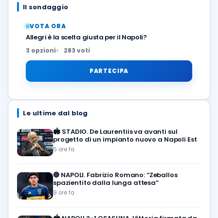
Il sondaggio
VOTA ORA
Allegri è la scelta giusta per il Napoli?
3 opzioni
283 voti
PARTECIPA
Le ultime dal blog
🏟️
STADIO. De Laurentiis va avanti sul
progetto di un impianto nuovo a Napoli Est
5 ore fa
🔵
NAPOLI. Fabrizio Romano: “Zeballos
spazientito dalla lunga attesa”
9 ore fa