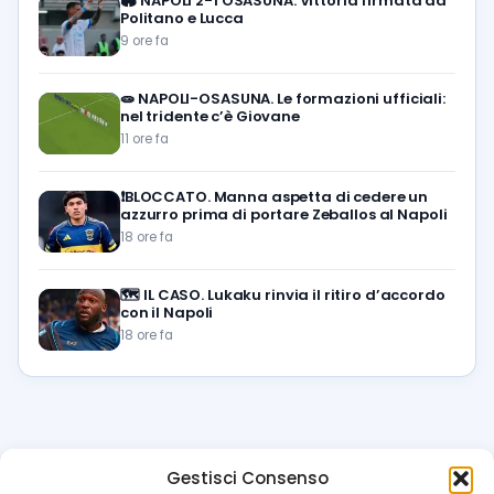
🏟️
NAPOLI 2-1 OSASUNA. Vittoria firmata da
Politano e Lucca
9 ore fa
🧫
NAPOLI-OSASUNA. Le formazioni ufficiali:
nel tridente c’è Giovane
11 ore fa
❗️BLOCCATO. Manna aspetta di cedere un
azzurro prima di portare Zeballos al Napoli
18 ore fa
🗺️
IL CASO. Lukaku rinvia il ritiro d’accordo
con il Napoli
18 ore fa
Gestisci Consenso