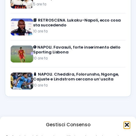
5 ore fa
📘
RETROSCENA. Lukaku-Napoli, ecco cosa
sta succedendo
10 ore fa
⚽️
NAPOLI. Favasuli, forte inserimento dello
Sporting Lisbona
10 ore fa
🧳
NAPOLI. Cheddira, Folorunsho, Ngonge,
Cajuste e Lindstrom cercano un’uscita
10 ore fa
Gestisci Consenso
azzur
rissimo
.it