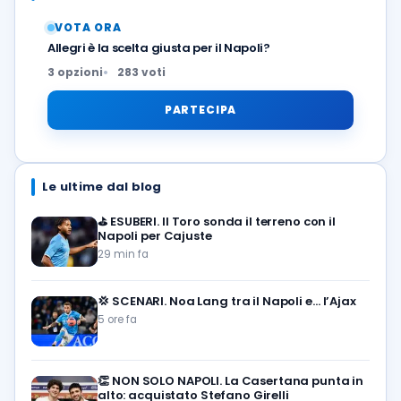
VOTA ORA
Allegri è la scelta giusta per il Napoli?
3 opzioni
283 voti
PARTECIPA
Le ultime dal blog
⛳
ESUBERI. Il Toro sonda il terreno con il
Napoli per Cajuste
29 min fa
💢
SCENARI. Noa Lang tra il Napoli e… l’Ajax
5 ore fa
👏
NON SOLO NAPOLI. La Casertana punta in
alto: acquistato Stefano Girelli