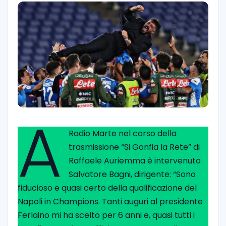
A
Radio Marte nel corso della
trasmissione “Si Gonfia la Rete” di
Raffaele Auriemma è intervenuto
Salvatore Bagni, dirigente: “Sono
fiducioso e quasi certo della qualificazione del
Napoli in Champions. Tanti auguri al presidente
Ferlaino mi ha scelto per 6 anni e, quasi tutti i