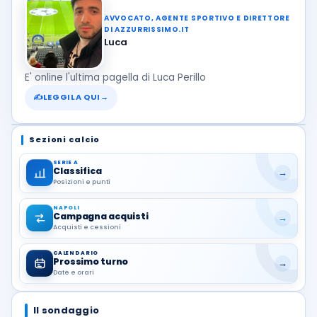
AVVOCATO, AGENTE SPORTIVO E DIRETTORE
DI AZZURRISSIMO.IT
Luca
E' online l'ultima pagella di Luca Perillo
✍
LEGGILA QUI
→
Sezioni calcio
SERIE A
Classifica
→
Posizioni e punti
NAPOLI
Campagna acquisti
→
Acquisti e cessioni
CALENDARIO
Prossimo turno
→
Date e orari
Il sondaggio