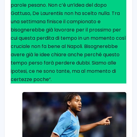
parole pesano. Non c’è un’idea del dopo
Gattuso, De Laurentiis non ha scelto nulla. Tra
una settimana finisce il campionato e
bisognerebbe già lavorare per il prossimo per
cui questa perdita di tempo in un momento così
cruciale non fa bene al Napoli. Bisognerebbe
avere già le idee chiare anche perché questo
tempo perso farà perdere dubbi. Siamo alle
ipotesi, ce ne sono tante, ma al momento di
certezze poche”.