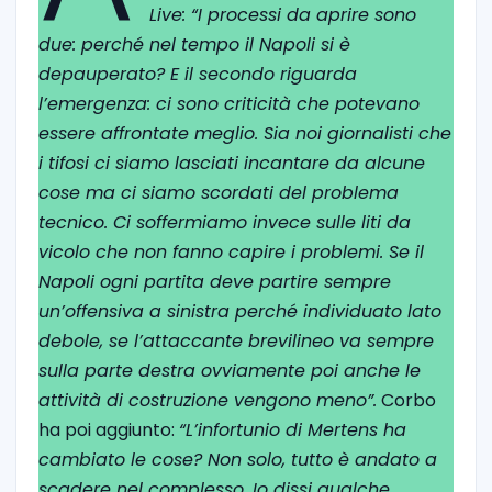
Live: “I processi da aprire sono
due: perché nel tempo il Napoli si è
depauperato? E il secondo riguarda
l’emergenza: ci sono criticità che potevano
essere affrontate meglio. Sia noi giornalisti che
i tifosi ci siamo lasciati incantare da alcune
cose ma ci siamo scordati del problema
tecnico. Ci soffermiamo invece sulle liti da
vicolo che non fanno capire i problemi. Se il
Napoli ogni partita deve partire sempre
un’offensiva a sinistra perché individuato lato
debole, se l’attaccante brevilineo va sempre
sulla parte destra ovviamente poi anche le
attività di costruzione vengono meno”.
Corbo
ha poi aggiunto:
“L’infortunio di Mertens ha
cambiato le cose? Non solo, tutto è andato a
scadere nel complesso. Io dissi qualche