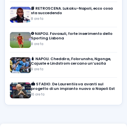
📘
RETROSCENA. Lukaku-Napoli, ecco cosa
sta succedendo
8 ore fa
⚽️
NAPOLI. Favasuli, forte inserimento dello
Sporting Lisbona
8 ore fa
🧳
NAPOLI. Cheddira, Folorunsho, Ngonge,
Cajuste e Lindstrom cercano un’uscita
9 ore fa
🏟️
STADIO. De Laurentiis va avanti sul
progetto di un impianto nuovo a Napoli Est
16 ore fa