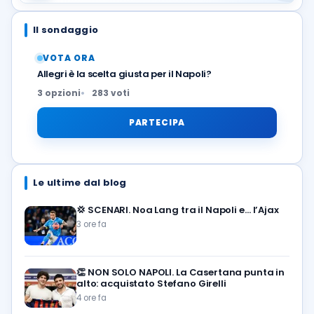
Il sondaggio
VOTA ORA
Allegri è la scelta giusta per il Napoli?
3 opzioni
283 voti
PARTECIPA
Le ultime dal blog
💢
SCENARI. Noa Lang tra il Napoli e… l’Ajax
3 ore fa
👏
NON SOLO NAPOLI. La Casertana punta in
alto: acquistato Stefano Girelli
4 ore fa