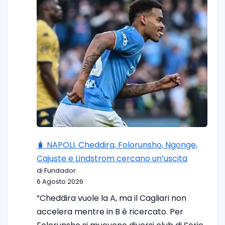
🧳 NAPOLI. Cheddira, Folorunsho, Ngonge,
Cajuste e Lindstrom cercano un’uscita
di Fundador
6 Agosto 2026
”Cheddira vuole la A, ma il Cagliari non
accelera mentre in B è ricercato. Per