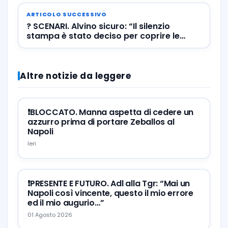
ARTICOLO SUCCESSIVO
? SCENARI. Alvino sicuro: “Il silenzio
stampa è stato deciso per coprire le
banalità di Gattuso”
Altre notizie da leggere
❗️BLOCCATO. Manna aspetta di cedere un
azzurro prima di portare Zeballos al
Napoli
Ieri
❗️PRESENTE E FUTURO. Adl alla Tgr: “Mai un
Napoli così vincente, questo il mio errore
ed il mio augurio…”
01 Agosto 2026