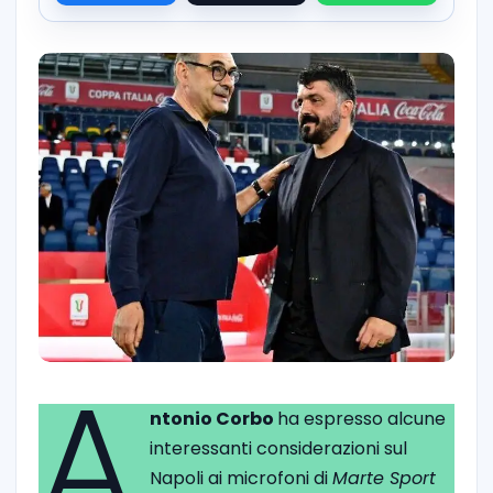
A
ntonio Corbo
ha espresso alcune
interessanti considerazioni sul
Napoli ai microfoni di
Marte Sport