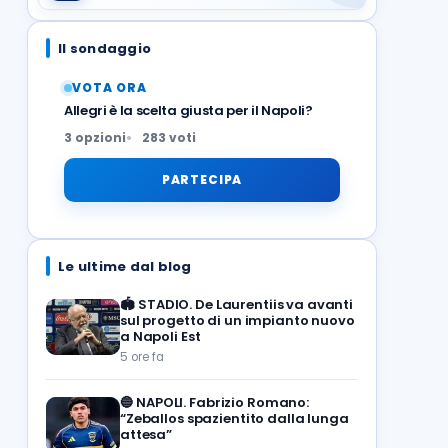
Il sondaggio
VOTA ORA
Allegri è la scelta giusta per il Napoli?
3 opzioni
283 voti
PARTECIPA
Le ultime dal blog
🏟️
STADIO. De Laurentiis va avanti
sul progetto di un impianto nuovo
a Napoli Est
5 ore fa
🔵
NAPOLI. Fabrizio Romano:
“Zeballos spazientito dalla lunga
attesa”