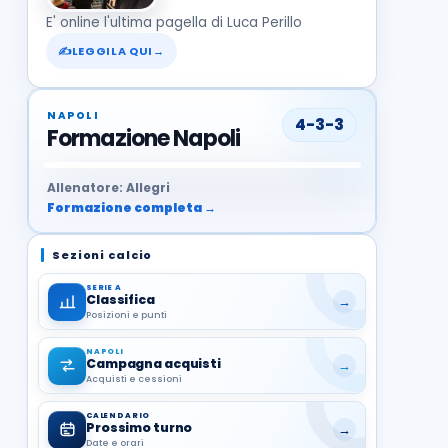
E' online l'ultima pagella di Luca Perillo
✍
LEGGILA QUI
→
NAPOLI
4-3-3
Formazione Napoli
37
99
27
13
68
19
1
17
21
8
22
Allenatore: Allegri
Formazione completa →
Sezioni calcio
SERIE A
Classifica
→
Posizioni e punti
NAPOLI
Campagna acquisti
→
Acquisti e cessioni
CALENDARIO
Prossimo turno
→
Date e orari