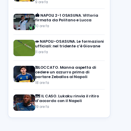
9 ore fa
🏟️
NAPOLI 2-1 OSASUNA. Vittoria
firmata da Politano e Lucca
10 ore fa
🧫
NAPOLI-OSASUNA. Le formazioni
ufficiali: nel tridente c’è Giovane
11 ore fa
❗️BLOCCATO. Manna aspetta di
cedere un azzurro prima di
portare Zeballos al Napoli
18 ore fa
🗺️
IL CASO. Lukaku rinvia il ritiro
d’accordo con il Napoli
19 ore fa