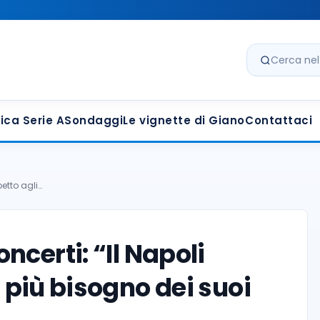
Cerca nel s
ica Serie A
Sondaggi
Le vignette di Giano
Contattaci
petto agli…
certi: “Il Napoli
a più bisogno dei suoi