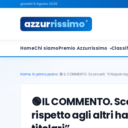
giovedì 6 Agosto 2026
azzur
rissimo
.it
Home
Chi siamo
Premio Azzurrissimo
Classif
Home
/
In primo piano
/
🟢 IL COMMENTO. Sconcerti: “Il Napoli ris
🟢
IL COMMENTO. Scon
rispetto agli altri h