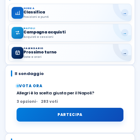
SERIE A
Classifica
→
Posizioni e punti
NAPOLI
Campagna acquisti
→
Acquisti e cessioni
CALENDARIO
Prossimo turno
→
Date e orari
Il sondaggio
VOTA ORA
Allegri è la scelta giusta per il Napoli?
3 opzioni
283 voti
PARTECIPA