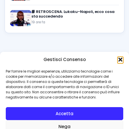
📘
RETROSCENA. Lukaku-Napoli, ecco cosa
sta succedendo
19 ore fa
Gestisci Consenso
azzur
rissimo
.it
Per fornire le migliori esperienze, utilizziamo tecnologie come i
cookie per memorizzare e/o accedere alle informazioni del
Il blog di riferimento per i tifosi del Napoli. News, interviste,
dispositivo. Il consenso a queste tecnologie ci permetterà di
pagelle e calciomercato. Testata giornalistica registrata
elaborare dati come il comportamento di navigazione o ID unici
al Tribunale di Napoli (n. 48 dell’08/10/2012). Direttore Luca
su questo sito. Non acconsentire o ritirare il consenso può influire
Perillo
negativamente su alcune caratteristiche e funzioni.
INFO
Accetta
Redazione
Contattaci
Nega
Privacy Policy