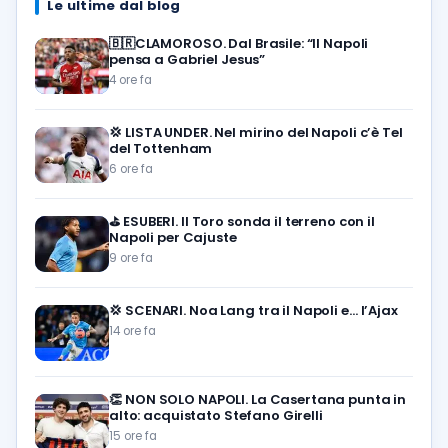
Le ultime dal blog
🇧🇷CLAMOROSO. Dal Brasile: “Il Napoli
pensa a Gabriel Jesus”
4 ore fa
💢
LISTA UNDER. Nel mirino del Napoli c’è Tel
del Tottenham
6 ore fa
⛳
ESUBERI. Il Toro sonda il terreno con il
Napoli per Cajuste
9 ore fa
💢
SCENARI. Noa Lang tra il Napoli e… l’Ajax
14 ore fa
👏
NON SOLO NAPOLI. La Casertana punta in
alto: acquistato Stefano Girelli
15 ore fa