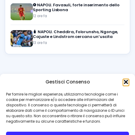
⚽️
NAPOLI. Favasuli, forte inserimento dello
Sporting Lisbona
12 ore fa
🧳
NAPOLI. Cheddira, Folorunsho, Ngonge,
Cajuste e Lindstrom cercano un’uscita
13 ore fa
Gestisci Consenso
azzur
rissimo
.it
Per fornire le migliori esperienze, utilizziamo tecnologie come i
cookie per memorizzare e/o accedere alle informazioni del
Il blog di riferimento per i tifosi del Napoli. News, interviste,
dispositivo. Il consenso a queste tecnologie ci permetterà di
pagelle e calciomercato. Testata giornalistica registrata
elaborare dati come il comportamento di navigazione o ID unici
al Tribunale di Napoli (n. 48 dell’08/10/2012). Direttore Luca
su questo sito. Non acconsentire o ritirare il consenso può influire
Perillo
negativamente su alcune caratteristiche e funzioni.
INFO