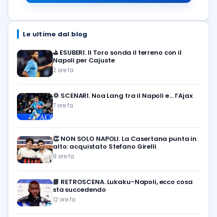
Le ultime dal blog
⛳
ESUBERI. Il Toro sonda il terreno con il
Napoli per Cajuste
2 ore fa
💢
SCENARI. Noa Lang tra il Napoli e… l’Ajax
7 ore fa
👏
NON SOLO NAPOLI. La Casertana punta in
alto: acquistato Stefano Girelli
8 ore fa
📘
RETROSCENA. Lukaku-Napoli, ecco cosa
sta succedendo
12 ore fa