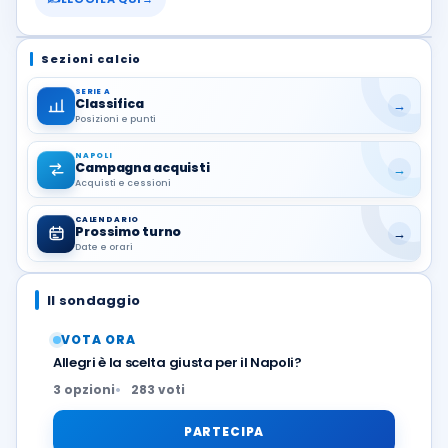
Sezioni calcio
SERIE A
Classifica
→
Posizioni e punti
NAPOLI
Campagna acquisti
→
Acquisti e cessioni
CALENDARIO
Prossimo turno
→
Date e orari
Il sondaggio
VOTA ORA
Allegri è la scelta giusta per il Napoli?
3 opzioni
283 voti
PARTECIPA