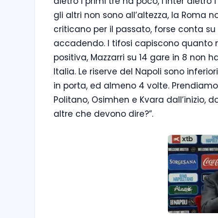
dietro i primi tre ha poco, l’Inter die
gli altri non sono all’altezza, la Roma 
criticano per il passato, forse conta su
accadendo. I tifosi capiscono quanto n
positiva, Mazzarri su 14 gare in 8 non h
Italia. Le riserve del Napoli sono inferio
in porta, ed almeno 4 volte. Prendiam
Politano, Osimhen e Kvara dall’inizio, 
altre che devono dire?”.