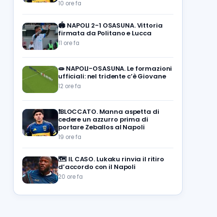
10 ore fa
🏟️
NAPOLI 2-1 OSASUNA. Vittoria
firmata da Politano e Lucca
11 ore fa
🧫
NAPOLI-OSASUNA. Le formazioni
ufficiali: nel tridente c’è Giovane
12 ore fa
❗️BLOCCATO. Manna aspetta di
cedere un azzurro prima di
portare Zeballos al Napoli
19 ore fa
🗺️
IL CASO. Lukaku rinvia il ritiro
d’accordo con il Napoli
20 ore fa