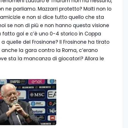
tro i fenomeni Lautaro e Thuram non ha nessuno,
non ne parliamo. Mazzarri protetto? Molti non lo
 amicizie e non si dice tutto quello che sta
oi se non di più e non hanno questa visione
a fatto gol e c’è uno 0-4 storico in Coppa
ri a quelle del Frosinone? Il Frosinone ha tirato
o anche la gara contro la Roma, c’erano
dove sta la mancanza di giocatori? Allora le