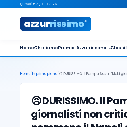
giovedì 6 Agosto 2026
azzur
rissimo
.it
Home
Chi siamo
Premio Azzurrissimo
Classif
Home
/
In primo piano
/
😠 DURISSIMO. Il Pampa Sosa: “Molti gior
😠
DURISSIMO. Il Pa
giornalisti non cri