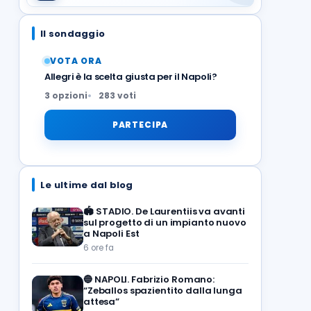
Il sondaggio
VOTA ORA
Allegri è la scelta giusta per il Napoli?
3 opzioni
283 voti
PARTECIPA
Le ultime dal blog
🏟️
STADIO. De Laurentiis va avanti
sul progetto di un impianto nuovo
a Napoli Est
6 ore fa
🔵
NAPOLI. Fabrizio Romano:
“Zeballos spazientito dalla lunga
attesa”