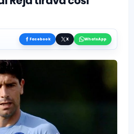
i Reja tirava così
Facebook
X
WhatsApp