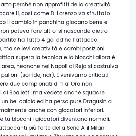
arto perché non approfitti della creatività
ocare lì, così come Di Lorenzo va sfruttato
opo il cambio in panchina giocano bene e
li non poteva fare altro’ si nasconde dietro
partite ha fatto 4 gol ed ha l’attacco
a, ma se levi creatività e cambi posizioni
attica supera la tecnica e lo blocchi allora è
 area, neanche nel Napoli di Reja si costruiva
palloni (sorride, ndr). E venivamo criticati
ero due campionati di fila. Ora non
 di Spalletti, ma vedete anche squadre
un bel calcio ed ha perso pure Dragusin a
rmalmente anche con giocatori inferiori.
se tu blocchi i giocatori diventano normali.
ttaccanti più forte della Serie A: il Milan