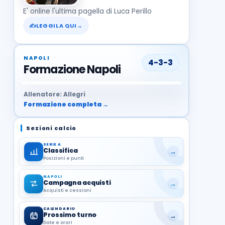
E' online l'ultima pagella di Luca Perillo
✍
LEGGILA QUI
→
NAPOLI
4-3-3
Formazione Napoli
37
99
27
13
68
19
1
17
21
8
22
Allenatore: Allegri
Formazione completa →
Sezioni calcio
SERIE A
Classifica
→
Posizioni e punti
NAPOLI
Campagna acquisti
→
Acquisti e cessioni
CALENDARIO
Prossimo turno
→
Date e orari