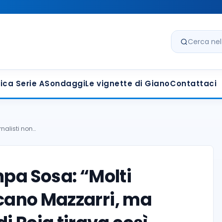
Cerca nel s
ica Serie A
Sondaggi
Le vignette di Giano
Contattaci
nalisti non…
mpa Sosa: “Molti
ticano Mazzarri, ma