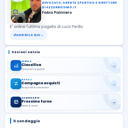
AVVOCATO, AGENTE SPORTIVO E DIRETTORE
DI AZZURRISSIMO.IT
Fabio Palmiero
E' online l'ultima pagella di Luca Perillo
✍
LEGGILA QUI
→
Sezioni calcio
SERIE A
Classifica
→
Posizioni e punti
NAPOLI
Campagna acquisti
→
Acquisti e cessioni
CALENDARIO
Prossimo turno
→
Date e orari
Il sondaggio