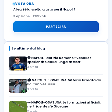
VOTA ORA
Allegri è la scelta giusta per il Napoli?
3 opzioni
283 voti
PARTECIPA
Le ultime dal blog
🔵
NAPOLI. Fabrizio Romano: “Zeballos
spazientito dalla lunga attesa”
3 ore fa
🏟️
NAPOLI 2-1 OSASUNA. Vittoria firmata da
Politano e Lucca
3 ore fa
🧫
NAPOLI-OSASUNA. Le formazioni ufficiali:
nel tridente c’è Giovane
5 ore fa