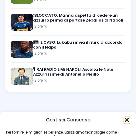
❗️BLOCCATO. Manna aspetta di cedere un
azzurro prima di portare Zeballos al Napoli
12 ore fa
🗺️
IL CASO. Lukaku rinvia il ritiro d’accordo
con il Napoli
12 ore fa
🎙️
RAI RADIO LIVE NAPOLI. Ascolta le Note
Azzurrissime di Antonello Perillo
12 ore fa
Gestisci Consenso
azzur
rissimo
.it
Per fornire le migliori esperienze, utilizziamo tecnologie come i