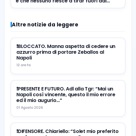
è che nessuno riesce a tirar fuori dai
giocatori ciò che tirava Spalletti”
Altre notizie da leggere
❗️BLOCCATO. Manna aspetta di cedere un
azzurro prima di portare Zeballos al
Napoli
12 ore fa
❗️PRESENTE E FUTURO. Adl alla Tgr: “Mai un
Napoli così vincente, questo il mio errore
ed il mio augurio…”
01 Agosto 2026
❗️DIFENSORE. Chiariello: “Solet mio preferito