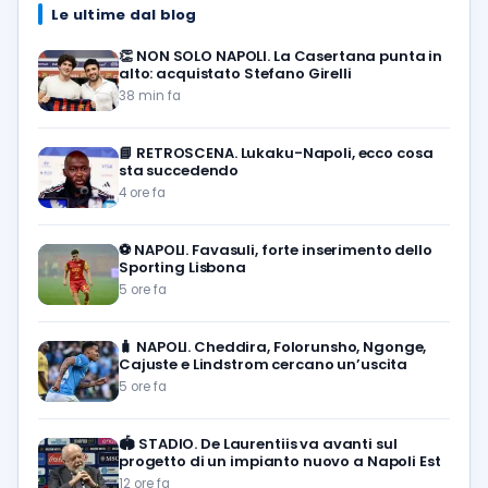
Le ultime dal blog
👏
NON SOLO NAPOLI. La Casertana punta in
alto: acquistato Stefano Girelli
38 min fa
📘
RETROSCENA. Lukaku-Napoli, ecco cosa
sta succedendo
4 ore fa
⚽️
NAPOLI. Favasuli, forte inserimento dello
Sporting Lisbona
5 ore fa
🧳
NAPOLI. Cheddira, Folorunsho, Ngonge,
Cajuste e Lindstrom cercano un’uscita
5 ore fa
🏟️
STADIO. De Laurentiis va avanti sul
progetto di un impianto nuovo a Napoli Est
12 ore fa