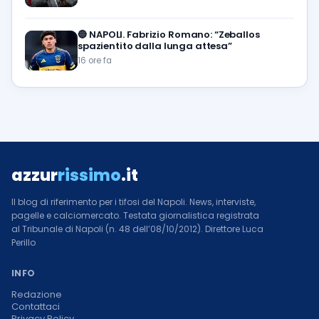
🔵
NAPOLI. Fabrizio Romano: “Zeballos
spazientito dalla lunga attesa”
16 ore fa
azzur
rissimo
.it
Il blog di riferimento per i tifosi del Napoli. News, interviste,
pagelle e calciomercato. Testata giornalistica registrata
al Tribunale di Napoli (n. 48 dell’08/10/2012). Direttore Luca
Perillo
INFO
Redazione
Contattaci
Privacy Policy