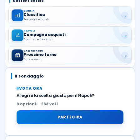
Sezioni calcio
SERIE A
Classifica
→
Posizioni e punti
NAPOLI
Campagna acquisti
→
Acquisti e cessioni
CALENDARIO
Prossimo turno
→
Date e orari
Il sondaggio
VOTA ORA
Allegri è la scelta giusta per il Napoli?
3 opzioni
283 voti
PARTECIPA