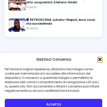
alto: acquistato Stefano Girelli
11 ore fa
📘
RETROSCENA. Lukaku-Napoli, ecco cosa
sta succedendo
15 ore fa
Gestisci Consenso
azzur
rissimo
.it
Per fornire le migliori esperienze, utilizziamo tecnologie come i
cookie per memorizzare e/o accedere alle informazioni del
Il blog di riferimento per i tifosi del Napoli. News, interviste,
dispositivo. Il consenso a queste tecnologie ci permetterà di
pagelle e calciomercato. Testata giornalistica registrata
elaborare dati come il comportamento di navigazione o ID unici
al Tribunale di Napoli (n. 48 dell’08/10/2012). Direttore Luca
su questo sito. Non acconsentire o ritirare il consenso può influire
Perillo
negativamente su alcune caratteristiche e funzioni.
INFO
Accetta
Redazione