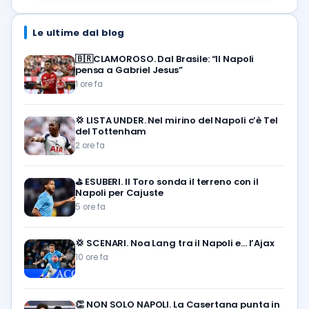
Le ultime dal blog
🇧🇷CLAMOROSO. Dal Brasile: “Il Napoli
pensa a Gabriel Jesus”
1 ore fa
💢
LISTA UNDER. Nel mirino del Napoli c’è Tel
del Tottenham
2 ore fa
⛳
ESUBERI. Il Toro sonda il terreno con il
Napoli per Cajuste
5 ore fa
💢
SCENARI. Noa Lang tra il Napoli e… l’Ajax
10 ore fa
👏
NON SOLO NAPOLI. La Casertana punta in