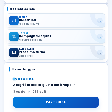
Sezioni calcio
SERIE A
Classifica
→
Posizioni e punti
NAPOLI
Campagna acquisti
→
Acquisti e cessioni
CALENDARIO
Prossimo turno
→
Date e orari
Il sondaggio
VOTA ORA
Allegri è la scelta giusta per il Napoli?
3 opzioni
283 voti
PARTECIPA