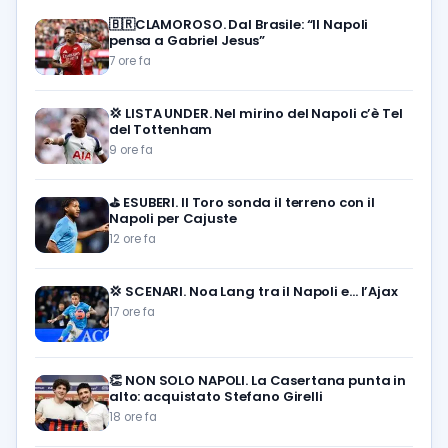
🇧🇷CLAMOROSO. Dal Brasile: “Il Napoli
pensa a Gabriel Jesus”
7 ore fa
💢
LISTA UNDER. Nel mirino del Napoli c’è Tel
del Tottenham
9 ore fa
⛳
ESUBERI. Il Toro sonda il terreno con il
Napoli per Cajuste
12 ore fa
💢
SCENARI. Noa Lang tra il Napoli e… l’Ajax
17 ore fa
👏
NON SOLO NAPOLI. La Casertana punta in
alto: acquistato Stefano Girelli
18 ore fa