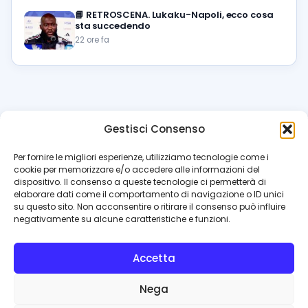
📘
RETROSCENA. Lukaku-Napoli, ecco cosa
sta succedendo
22 ore fa
Gestisci Consenso
azzur
rissimo
.it
Per fornire le migliori esperienze, utilizziamo tecnologie come i
cookie per memorizzare e/o accedere alle informazioni del
Il blog di riferimento per i tifosi del Napoli. News, interviste,
dispositivo. Il consenso a queste tecnologie ci permetterà di
pagelle e calciomercato. Testata giornalistica registrata
elaborare dati come il comportamento di navigazione o ID unici
al Tribunale di Napoli (n. 48 dell’08/10/2012). Direttore Luca
su questo sito. Non acconsentire o ritirare il consenso può influire
Perillo
negativamente su alcune caratteristiche e funzioni.
INFO
Accetta
Redazione
Contattaci
Nega
Privacy Policy
Cookie Policy