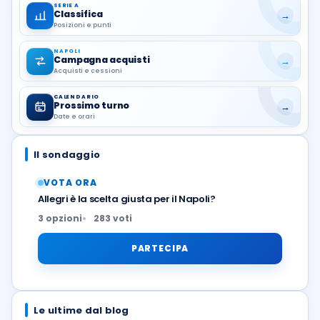
SERIE A
Classifica
→
Posizioni e punti
NAPOLI
Campagna acquisti
→
Acquisti e cessioni
CALENDARIO
Prossimo turno
→
Date e orari
Il sondaggio
VOTA ORA
Allegri è la scelta giusta per il Napoli?
3 opzioni
283 voti
PARTECIPA
Le ultime dal blog