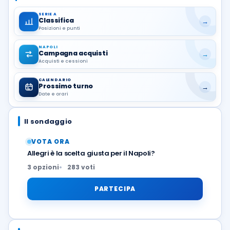
SERIE A
Classifica
→
Posizioni e punti
NAPOLI
Campagna acquisti
→
Acquisti e cessioni
CALENDARIO
Prossimo turno
→
Date e orari
Il sondaggio
VOTA ORA
Allegri è la scelta giusta per il Napoli?
3 opzioni
283 voti
PARTECIPA