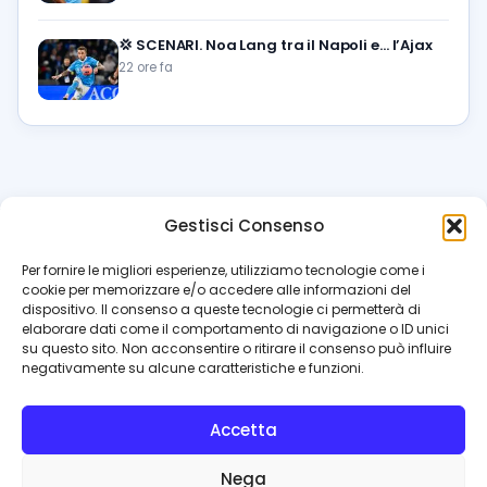
💢
SCENARI. Noa Lang tra il Napoli e… l’Ajax
22 ore fa
Gestisci Consenso
azzur
rissimo
.it
Per fornire le migliori esperienze, utilizziamo tecnologie come i
cookie per memorizzare e/o accedere alle informazioni del
Il blog di riferimento per i tifosi del Napoli. News, interviste,
dispositivo. Il consenso a queste tecnologie ci permetterà di
pagelle e calciomercato. Testata giornalistica registrata
elaborare dati come il comportamento di navigazione o ID unici
al Tribunale di Napoli (n. 48 dell’08/10/2012). Direttore Luca
su questo sito. Non acconsentire o ritirare il consenso può influire
Perillo
negativamente su alcune caratteristiche e funzioni.
INFO
Accetta
Redazione
Contattaci
Nega
Privacy Policy