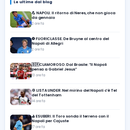
Le ultime dal blog
💪
NAPOLI. Il ritorno di Neres, che non gioca
da gennaio
2 ore fa
⚽️
FUORICLASSE. De Bruyne al centro del
Napoli di Allegri
2 ore fa
🇧🇷CLAMOROSO. Dal Brasile: “Il Napoli
pensa a Gabriel Jesus”
13 ore fa
💢
LISTA UNDER. Nel mirino del Napoli c’è Tel
del Tottenham
14 ore fa
⛳
ESUBERI. Il Toro sonda il terreno con il
Napoli per Cajuste
17 ore fa