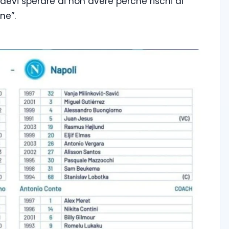
e devi sperare di non avere perché rischi di
ne”.