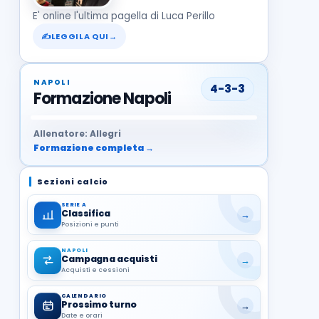
E' online l'ultima pagella di Luca Perillo
✍
LEGGILA QUI
→
NAPOLI
4-3-3
Formazione Napoli
37
99
27
13
68
19
1
17
21
8
22
Allenatore: Allegri
Formazione completa →
Sezioni calcio
SERIE A
Classifica
→
Posizioni e punti
NAPOLI
Campagna acquisti
→
Acquisti e cessioni
CALENDARIO
Prossimo turno
→
Date e orari