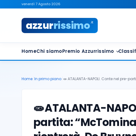
venerdì 7 Agosto 2026
azzur
rissimo
.it
Home
Chi siamo
Premio Azzurrissimo
Classif
Home
/
In primo piano
/
🧫 ATALANTA-NAPOLI. Conte nel pre-par
🧫
ATALANTA-NAPOLI
partita: “McTomin