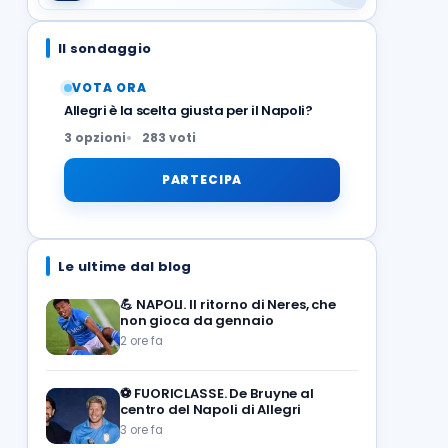
Il sondaggio
VOTA ORA
Allegri è la scelta giusta per il Napoli?
3 opzioni
283 voti
PARTECIPA
Le ultime dal blog
💪
NAPOLI. Il ritorno di Neres, che
non gioca da gennaio
2 ore fa
⚽️
FUORICLASSE. De Bruyne al
centro del Napoli di Allegri
3 ore fa