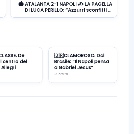
🏟️ ATALANTA 2-1 NAPOLI ✍️ LA PAGELLA
DI LUCA PERILLO: “Azzurri sconfitti in
rimonta dall’Atalanta, penalizzati da un
arbitraggio scandaloso”
CLASSE. De
🇧🇷CLAMOROSO. Dal
l centro del
Brasile: “Il Napoli pensa
 Allegri
a Gabriel Jesus”
13 ore fa