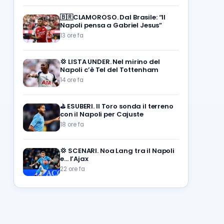
🇧🇷CLAMOROSO. Dal Brasile: “Il
Napoli pensa a Gabriel Jesus”
13 ore fa
💢
LISTA UNDER. Nel mirino del
Napoli c’è Tel del Tottenham
14 ore fa
⛳
ESUBERI. Il Toro sonda il terreno
con il Napoli per Cajuste
18 ore fa
💢
SCENARI. Noa Lang tra il Napoli
e… l’Ajax
22 ore fa