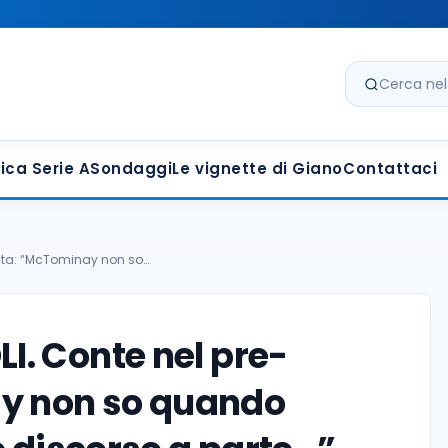
Cerca nel s
ica Serie A
Sondaggi
Le vignette di Giano
Contattaci
tita: “McTominay non so…
. Conte nel pre-
ay non so quando