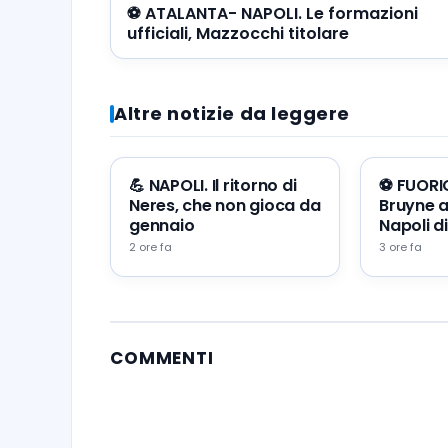
⚽️ ATALANTA- NAPOLI. Le formazioni
ufficiali, Mazzocchi titolare
Altre notizie da leggere
💪 NAPOLI. Il ritorno di
⚽️ FUORI
Neres, che non gioca da
Bruyne a
gennaio
Napoli di
2 ore fa
3 ore fa
COMMENTI