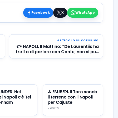
Facebook
X
WhatsApp
ARTICOLO SUCCESSIVO
👉 NAPOLI. Il Mattino: “De Laurentiis ha
fretta di parlare con Conte, non si può
escludere l’ipotesi più clamorosa”
 UNDER. Nel
⛳ ESUBERI. Il Toro sonda
l Napoli c’è Tel
il terreno con il Napoli
tenham
per Cajuste
7 ore fa