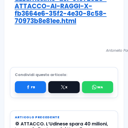
ATTACCO-AI-RAGGI-X-
fb3664e6-35f2-4e30-8c58-
70973b8e81ee.html
Antonello Pao
Condividi questo articolo:
ARTICOLO PRECEDENTE
💢 ATTACCO. L’Udinese spara 40 milioni,