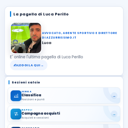
La pagella di Luca Perillo
AVVOCATO, AGENTE SPORTIVO E DIRETTORE
DI AZZURRISSIMO.IT
Luca
E' online l'ultima pagella di Luca Perillo
✍
LEGGILA QUI
→
Sezioni calcio
SERIE A
Classifica
→
Posizioni e punti
NAPOLI
Campagna acquisti
→
Acquisti e cessioni