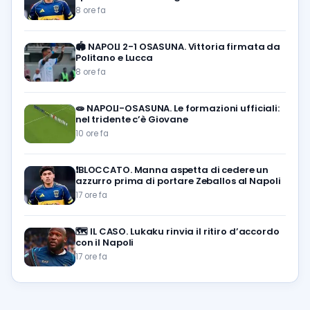
8 ore fa
🏟️
NAPOLI 2-1 OSASUNA. Vittoria firmata da
Politano e Lucca
8 ore fa
🧫
NAPOLI-OSASUNA. Le formazioni ufficiali:
nel tridente c’è Giovane
10 ore fa
❗️BLOCCATO. Manna aspetta di cedere un
azzurro prima di portare Zeballos al Napoli
17 ore fa
🗺️
IL CASO. Lukaku rinvia il ritiro d’accordo
con il Napoli
17 ore fa