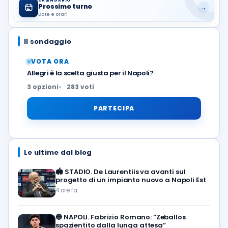
CALENDARIO
Prossimo turno
→
Date e orari
Il sondaggio
VOTA ORA
Allegri è la scelta giusta per il Napoli?
3 opzioni
283 voti
PARTECIPA
Le ultime dal blog
🏟️
STADIO. De Laurentiis va avanti sul
progetto di un impianto nuovo a Napoli Est
4 ore fa
🔵
NAPOLI. Fabrizio Romano: “Zeballos
spazientito dalla lunga attesa”